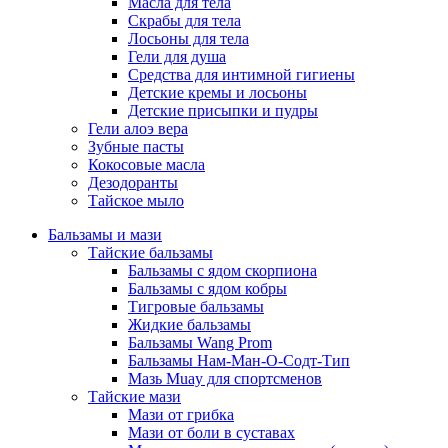
Масла для тела
Скрабы для тела
Лосьоны для тела
Гели для душа
Средства для интимной гигиены
Детские кремы и лосьоны
Детские присыпки и пудры
Гели алоэ вера
Зубные пасты
Кокосовые масла
Дезодоранты
Тайское мыло
Бальзамы и мази
Тайские бальзамы
Бальзамы с ядом скорпиона
Бальзамы с ядом кобры
Тигровые бальзамы
Жидкие бальзамы
Бальзамы Wang Prom
Бальзамы Нам-Ман-О-Содт-Тип
Мазь Muay для спортсменов
Тайские мази
Мази от грибка
Мази от боли в суставах