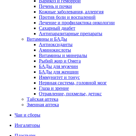
Варикоз и геморрой
Печень и почки
Кожные заболевания, аллергия
Против боли и воспалений
Лечение и профилактика онкологии
Сахарный диабет
Антипаразитарные препараты
Витамины и БАДы
Антиоксиданты
Аминокислоты
Витамины и минералы
Рыбий жир и Омега
БАДы для мужчин
БАДы для женщин
Иммунитет и тонус
Нервная система, головной мозг
Глаза и зрение
Отравление, похмелье, детокс
Тайская аптека
Змеиная аптека
Чаи и сборы
Ингаляторы
Пластыри