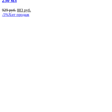
250 мл
929
руб.
883
руб.
-5%
Хит продаж