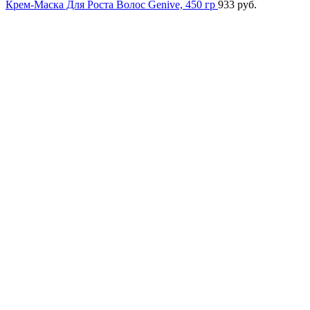
Крем-Маска Для Роста Волос Genive, 450 гр
933
руб.
Хит продаж