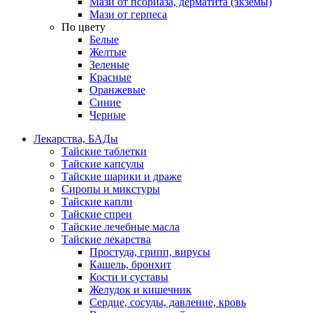
Мази от псориаза, дерматита (экземы)
Мази от герпеса
По цвету
Белые
Желтые
Зеленые
Красные
Оранжевые
Синие
Черные
Лекарства, БАДы
Тайские таблетки
Тайские капсулы
Тайские шарики и драже
Сиропы и микстуры
Тайские капли
Тайские спреи
Тайские лечебные масла
Тайские лекарства
Простуда, грипп, вирусы
Кашель, бронхит
Кости и суставы
Желудок и кишечник
Сердце, сосуды, давление, кровь