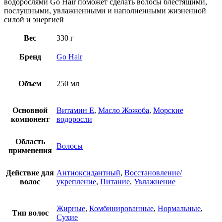
водорослями Go Hair поможет сделать волосы блестящими,
послушными, увлажненными и наполненными жизненной
силой и энергией
Вес
330 г
Бренд
Go Hair
Объем
250 мл
Основной
Витамин E
,
Масло Жожоба
,
Морские
компонент
водоросли
Область
Волосы
применения
Действие для
Антиоксидантный
,
Восстановление/
волос
укрепление
,
Питание
,
Увлажнение
Жирные
,
Комбинированные
,
Нормальные
,
Тип волос
Сухие