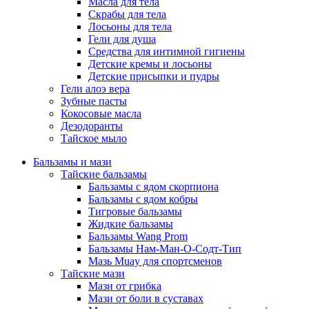
Масла для тела
Скрабы для тела
Лосьоны для тела
Гели для душа
Средства для интимной гигиены
Детские кремы и лосьоны
Детские присыпки и пудры
Гели алоэ вера
Зубные пасты
Кокосовые масла
Дезодоранты
Тайское мыло
Бальзамы и мази
Тайские бальзамы
Бальзамы с ядом скорпиона
Бальзамы с ядом кобры
Тигровые бальзамы
Жидкие бальзамы
Бальзамы Wang Prom
Бальзамы Нам-Ман-О-Содт-Тип
Мазь Muay для спортсменов
Тайские мази
Мази от грибка
Мази от боли в суставах