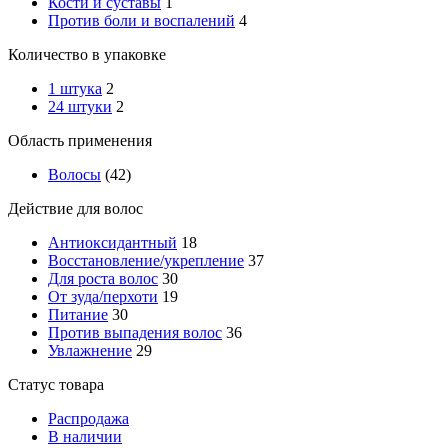
Кости и суставы
1
Против боли и воспалений
4
Количество в упаковке
1 штука
2
24 штуки
2
Область применения
Волосы
(42)
Действие для волос
Антиоксидантный
18
Восстановление/укрепление
37
Для роста волос
30
От зуда/перхоти
19
Питание
30
Против выпадения волос
36
Увлажнение
29
Статус товара
Распродажа
В наличии