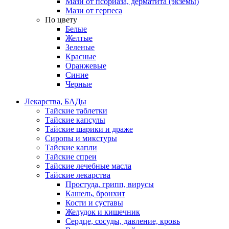
Мази от псориаза, дерматита (экземы)
Мази от герпеса
По цвету
Белые
Желтые
Зеленые
Красные
Оранжевые
Синие
Черные
Лекарства, БАДы
Тайские таблетки
Тайские капсулы
Тайские шарики и драже
Сиропы и микстуры
Тайские капли
Тайские спреи
Тайские лечебные масла
Тайские лекарства
Простуда, грипп, вирусы
Кашель, бронхит
Кости и суставы
Желудок и кишечник
Сердце, сосуды, давление, кровь