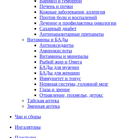
Варикоз и геморрой
Печень и почки
Кожные заболевания, аллергия
Против боли и воспалений
Лечение и профилактика онкологии
Сахарный диабет
Антипаразитарные препараты
Витамины и БАДы
Антиоксиданты
Аминокислоты
Витамины и минералы
Рыбий жир и Омега
БАДы для мужчин
БАДы для женщин
Иммунитет и тонус
Нервная система, головной мозг
Глаза и зрение
Отравление, похмелье, детокс
Тайская аптека
Змеиная аптека
Чаи и сборы
Ингаляторы
Пластыри