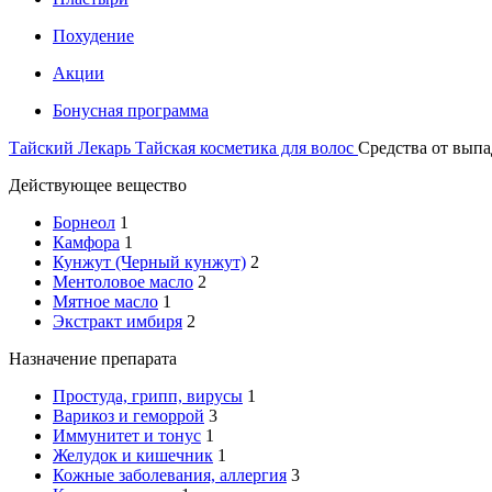
Похудение
Акции
Бонусная программа
Тайский Лекарь
Тайская косметика для волос
Средства от выпа
Действующее вещество
Борнеол
1
Камфора
1
Кунжут (Черный кунжут)
2
Ментоловое масло
2
Мятное масло
1
Экстракт имбиря
2
Назначение препарата
Простуда, грипп, вирусы
1
Варикоз и геморрой
3
Иммунитет и тонус
1
Желудок и кишечник
1
Кожные заболевания, аллергия
3