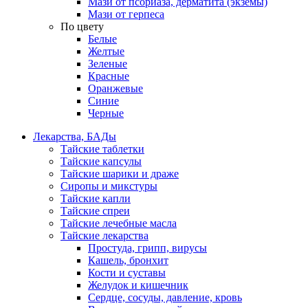
Мази от псориаза, дерматита (экземы)
Мази от герпеса
По цвету
Белые
Желтые
Зеленые
Красные
Оранжевые
Синие
Черные
Лекарства, БАДы
Тайские таблетки
Тайские капсулы
Тайские шарики и драже
Сиропы и микстуры
Тайские капли
Тайские спреи
Тайские лечебные масла
Тайские лекарства
Простуда, грипп, вирусы
Кашель, бронхит
Кости и суставы
Желудок и кишечник
Сердце, сосуды, давление, кровь