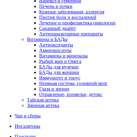
Варикоз и геморрой
Печень и почки
Кожные заболевания, аллергия
Против боли и воспалений
Лечение и профилактика онкологии
Сахарный диабет
Антипаразитарные препараты
Витамины и БАДы
Антиоксиданты
Аминокислоты
Витамины и минералы
Рыбий жир и Омега
БАДы для мужчин
БАДы для женщин
Иммунитет и тонус
Нервная система, головной мозг
Глаза и зрение
Отравление, похмелье, детокс
Тайская аптека
Змеиная аптека
Чаи и сборы
Ингаляторы
Пластыри