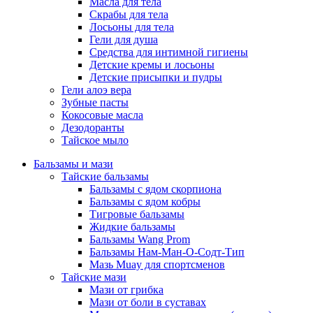
Масла для тела
Скрабы для тела
Лосьоны для тела
Гели для душа
Средства для интимной гигиены
Детские кремы и лосьоны
Детские присыпки и пудры
Гели алоэ вера
Зубные пасты
Кокосовые масла
Дезодоранты
Тайское мыло
Бальзамы и мази
Тайские бальзамы
Бальзамы с ядом скорпиона
Бальзамы с ядом кобры
Тигровые бальзамы
Жидкие бальзамы
Бальзамы Wang Prom
Бальзамы Нам-Ман-О-Содт-Тип
Мазь Muay для спортсменов
Тайские мази
Мази от грибка
Мази от боли в суставах