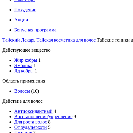
Похудение
Акции
Бонусная программа
Тайский Лекарь
Тайская косметика для волос
Тайские тоники д
Действующее вещество
Жир кобры
1
Эмблика
1
Яд кобры
1
Область применения
Волосы
(10)
Действие для волос
Антиоксидантный
4
Восстановление/укрепление
9
Для роста волос
8
От зуда/перхоти
5
Питание
7