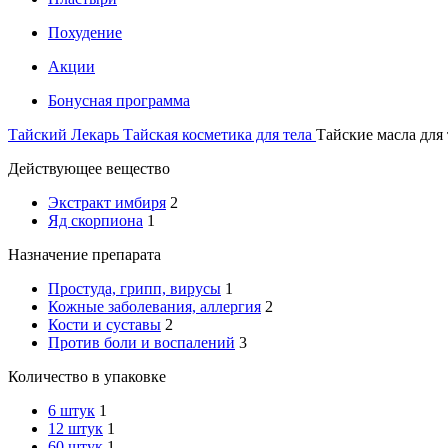
Похудение
Акции
Бонусная программа
Тайский Лекарь
Тайская косметика для тела
Тайские масла для 
Действующее вещество
Экстракт имбиря
2
Яд скорпиона
1
Назначение препарата
Простуда, грипп, вирусы
1
Кожные заболевания, аллергия
2
Кости и суставы
2
Против боли и воспалений
3
Количество в упаковке
6 штук
1
12 штук
1
60 штук
1