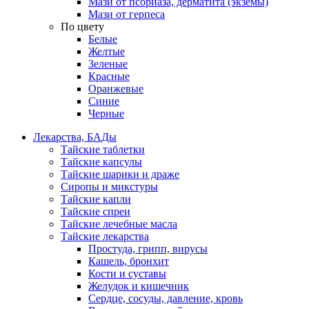
Мази от псориаза, дерматита (экземы)
Мази от герпеса
По цвету
Белые
Желтые
Зеленые
Красные
Оранжевые
Синие
Черные
Лекарства, БАДы
Тайские таблетки
Тайские капсулы
Тайские шарики и драже
Сиропы и микстуры
Тайские капли
Тайские спреи
Тайские лечебные масла
Тайские лекарства
Простуда, грипп, вирусы
Кашель, бронхит
Кости и суставы
Желудок и кишечник
Сердце, сосуды, давление, кровь