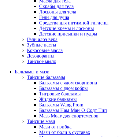
Масла для тела
Скрабы для тела
Лосьоны для тела
Гели для душа
Средства для интимной гигиены
Детские кремы и лосьоны
Детские присыпки и пудры
Гели алоэ вера
Зубные пасты
Кокосовые масла
Дезодоранты
Тайское мыло
Бальзамы и мази
Тайские бальзамы
Бальзамы с ядом скорпиона
Бальзамы с ядом кобры
Тигровые бальзамы
Жидкие бальзамы
Бальзамы Wang Prom
Бальзамы Нам-Ман-О-Содт-Тип
Мазь Muay для спортсменов
Тайские мази
Мази от грибка
Мази от боли в суставах