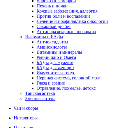
Варикоз и геморрой
Печень и почки
Кожные заболевания, аллергия
Против боли и воспалений
Лечение и профилактика онкологии
Сахарный диабет
Антипаразитарные препараты
Витамины и БАДы
Антиоксиданты
Аминокислоты
Витамины и минералы
Рыбий жир и Омега
БАДы для мужчин
БАДы для женщин
Иммунитет и тонус
Нервная система, головной мозг
Глаза и зрение
Отравление, похмелье, детокс
Тайская аптека
Змеиная аптека
Чаи и сборы
Ингаляторы
Пластыри