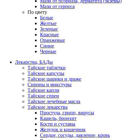
Мази от псориаза, дерматита (экземы)
Мази от герпеса
По цвету
Белые
Желтые
Зеленые
Красные
Оранжевые
Синие
Черные
Лекарства, БАДы
Тайские таблетки
Тайские капсулы
Тайские шарики и драже
Сиропы и микстуры
Тайские капли
Тайские спреи
Тайские лечебные масла
Тайские лекарства
Простуда, грипп, вирусы
Кашель, бронхит
Кости и суставы
Желудок и кишечник
Сердце, сосуды, давление, кровь