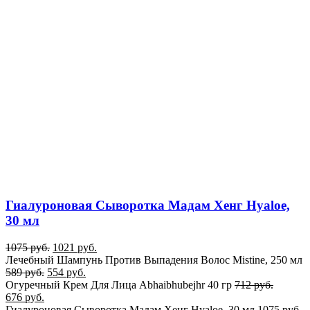
Гиалуроновая Сыворотка Мадам Хенг Hyaloe,
30 мл
1075
руб.
1021
руб.
Лечебный Шампунь Против Выпадения Волос Mistine, 250 мл
589
руб.
554
руб.
Огуречный Крем Для Лица Abhaibhubejhr 40 гр
712
руб.
676
руб.
Гиалуроновая Сыворотка Мадам Хенг Hyaloe, 30 мл
1075
руб.