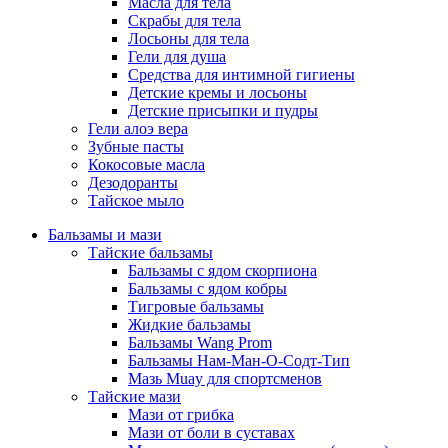
Масла для тела
Скрабы для тела
Лосьоны для тела
Гели для душа
Средства для интимной гигиены
Детские кремы и лосьоны
Детские присыпки и пудры
Гели алоэ вера
Зубные пасты
Кокосовые масла
Дезодоранты
Тайское мыло
Бальзамы и мази
Тайские бальзамы
Бальзамы с ядом скорпиона
Бальзамы с ядом кобры
Тигровые бальзамы
Жидкие бальзамы
Бальзамы Wang Prom
Бальзамы Нам-Ман-О-Содт-Тип
Мазь Muay для спортсменов
Тайские мази
Мази от грибка
Мази от боли в суставах