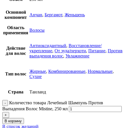
Основной
Анчан
,
Бергамот
,
Женьшень
компонент
Область
Волосы
применения
Антиоксидантный
,
Восстановление/
Действие
укрепление
,
От зуда/перхоти
,
Питание
,
Против
для волос
выпадения волос
,
Увлажнение
Жирные
,
Комбинированные
,
Нормальные
,
Тип волос
Сухие
Страна
Таиланд
Количество товара Лечебный Шампунь Против
Выпадения Волос Mistine, 250 мл
В корзину
В список желаний