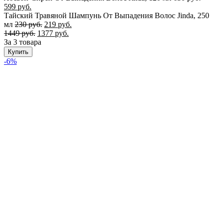
599
руб.
Тайский Травяной Шампунь От Выпадения Волос Jinda, 250
мл
230
руб.
219
руб.
1449
руб.
1377
руб.
За 3 товара
Купить
-6%