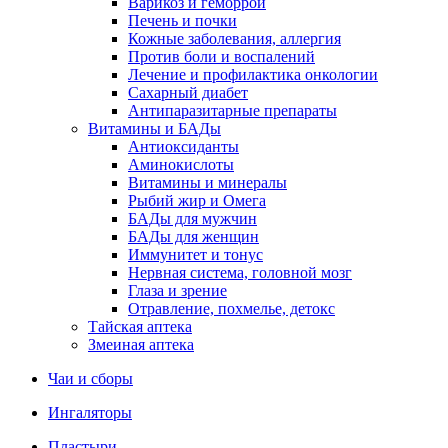
Варикоз и геморрой
Печень и почки
Кожные заболевания, аллергия
Против боли и воспалений
Лечение и профилактика онкологии
Сахарный диабет
Антипаразитарные препараты
Витамины и БАДы
Антиоксиданты
Аминокислоты
Витамины и минералы
Рыбий жир и Омега
БАДы для мужчин
БАДы для женщин
Иммунитет и тонус
Нервная система, головной мозг
Глаза и зрение
Отравление, похмелье, детокс
Тайская аптека
Змеиная аптека
Чаи и сборы
Ингаляторы
Пластыри