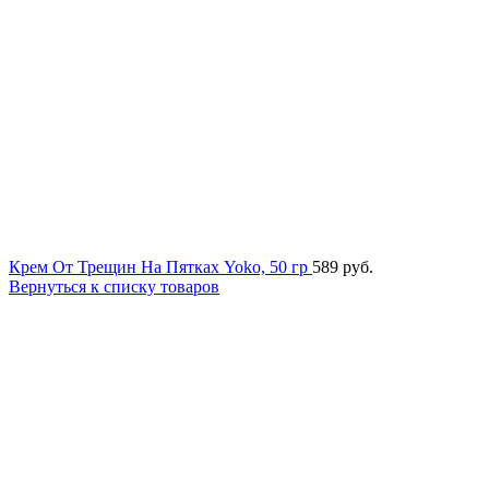
Крем От Трещин На Пятках Yoko, 50 гр
589
руб.
Вернуться к списку товаров