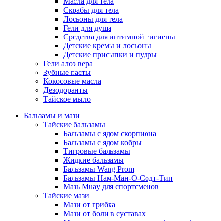
Масла для тела
Скрабы для тела
Лосьоны для тела
Гели для душа
Средства для интимной гигиены
Детские кремы и лосьоны
Детские присыпки и пудры
Гели алоэ вера
Зубные пасты
Кокосовые масла
Дезодоранты
Тайское мыло
Бальзамы и мази
Тайские бальзамы
Бальзамы с ядом скорпиона
Бальзамы с ядом кобры
Тигровые бальзамы
Жидкие бальзамы
Бальзамы Wang Prom
Бальзамы Нам-Ман-О-Содт-Тип
Мазь Muay для спортсменов
Тайские мази
Мази от грибка
Мази от боли в суставах