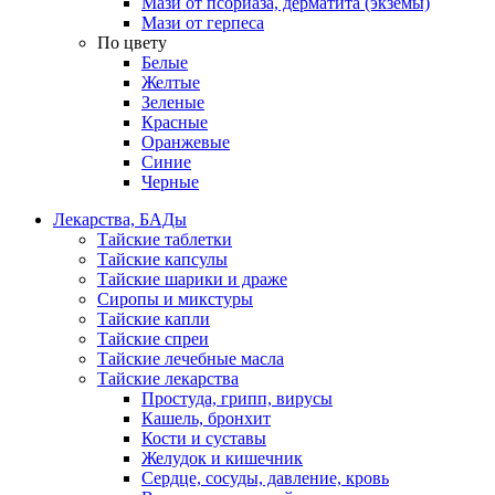
Мази от псориаза, дерматита (экземы)
Мази от герпеса
По цвету
Белые
Желтые
Зеленые
Красные
Оранжевые
Синие
Черные
Лекарства, БАДы
Тайские таблетки
Тайские капсулы
Тайские шарики и драже
Сиропы и микстуры
Тайские капли
Тайские спреи
Тайские лечебные масла
Тайские лекарства
Простуда, грипп, вирусы
Кашель, бронхит
Кости и суставы
Желудок и кишечник
Сердце, сосуды, давление, кровь