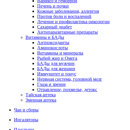
Варикоз и геморрой
Печень и почки
Кожные заболевания, аллергия
Против боли и воспалений
Лечение и профилактика онкологии
Сахарный диабет
Антипаразитарные препараты
Витамины и БАДы
Антиоксиданты
Аминокислоты
Витамины и минералы
Рыбий жир и Омега
БАДы для мужчин
БАДы для женщин
Иммунитет и тонус
Нервная система, головной мозг
Глаза и зрение
Отравление, похмелье, детокс
Тайская аптека
Змеиная аптека
Чаи и сборы
Ингаляторы
Пластыри