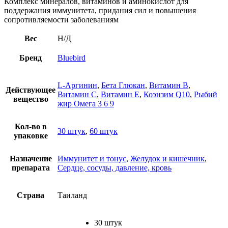
Комплекс минералов, витаминов и аминокислот для
поддержания иммунитета, придания сил и повышения
сопротивляемости заболеваниям
Вес
Н/Д
Бренд
Bluebird
L-Аргинин
,
Бета Глюкан
,
Витамин B
,
Действующее
Витамин C
,
Витамин E
,
Коэнзим Q10
,
Рыбий
вещество
жир Омега 3 6 9
Кол-во в
30 штук
,
60 штук
упаковке
Назначение
Иммунитет и тонус
,
Желудок и кишечник
,
препарата
Сердце, сосуды, давление, кровь
Страна
Таиланд
30 штук