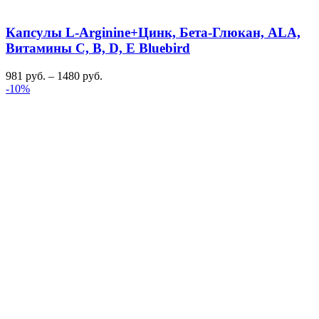
Капсулы L-Arginine+Цинк, Бета-Глюкан, ALA,
Витамины C, B, D, E Bluebird
981
руб.
–
1480
руб.
-10%