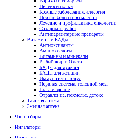
Варикоз и геморрой
Печень и почки
Кожные заболевания, аллергия
Против боли и воспалений
Лечение и профилактика онкологии
Сахарный диабет
Антипаразитарные препараты
Витамины и БАДы
Антиоксиданты
Аминокислоты
Витамины и минералы
Рыбий жир и Омега
БАДы для мужчин
БАДы для женщин
Иммунитет и тонус
Нервная система, головной мозг
Глаза и зрение
Отравление, похмелье, детокс
Тайская аптека
Змеиная аптека
Чаи и сборы
Ингаляторы
Пластыри