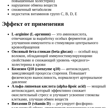
повышенный холестерин)
нарушение обмена веществ
сниженный метаболизм
недостаток витаминов групп C, B, D, E
Эффект от применения
L-arginine (L-аргинин)
— это аминокислота,
отвечающая за выработку особых ферментов для
улучшения иммунитета и стимуляции центрального
кровообращения
Овсяный бета-глюкан (beta glucan)
— особый вид
волокон, обладающий иммуностимулирующими
свойствами и снижающий уровень «вредного»
холестерина в крови
Коэнзим Q10 (coenzyme q10)
— антиоксидант,
замедляющий процессы старения. Повышает
физическую выносливость, нормализует артериальное
давление
Альфа-липоевая кислота (alpha-lipoic acid)
— мощный
антиоксидант, который эффективно снижает
окислительный стресс и улучшает усвоение глюкозы
клетками, улучшая обмен веществ
Витамин D (vitamin D)
— регулирует фосфорно-
кальциевый обмен, стимулирует поглощение кальция из