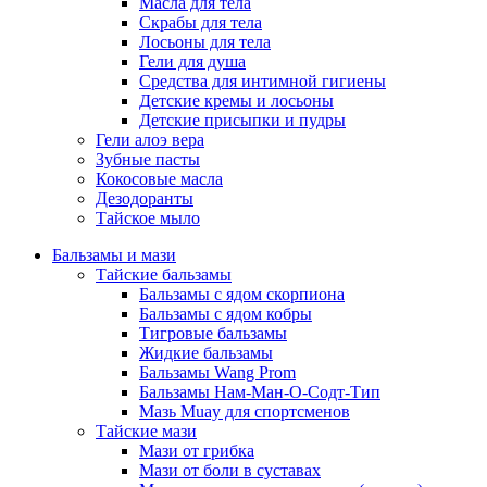
Масла для тела
Скрабы для тела
Лосьоны для тела
Гели для душа
Средства для интимной гигиены
Детские кремы и лосьоны
Детские присыпки и пудры
Гели алоэ вера
Зубные пасты
Кокосовые масла
Дезодоранты
Тайское мыло
Бальзамы и мази
Тайские бальзамы
Бальзамы с ядом скорпиона
Бальзамы с ядом кобры
Тигровые бальзамы
Жидкие бальзамы
Бальзамы Wang Prom
Бальзамы Нам-Ман-О-Содт-Тип
Мазь Muay для спортсменов
Тайские мази
Мази от грибка
Мази от боли в суставах