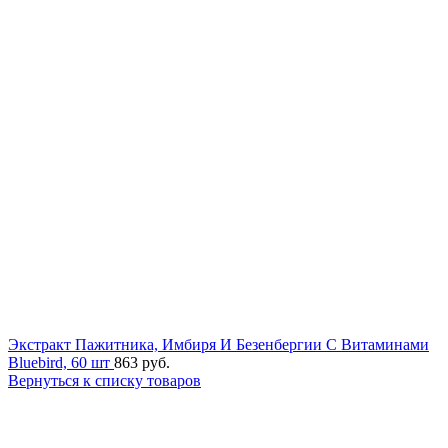
Экстракт Пажитника, Имбиря И Безенбергии С Витаминами
Bluebird, 60 шт
863
руб.
Вернуться к списку товаров