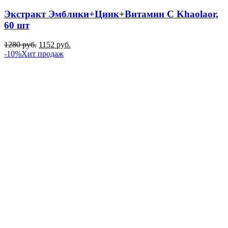
Экстракт Эмблики+Цинк+Витамин C Khaolaor,
60 шт
1280
руб.
1152
руб.
-10%
Хит продаж