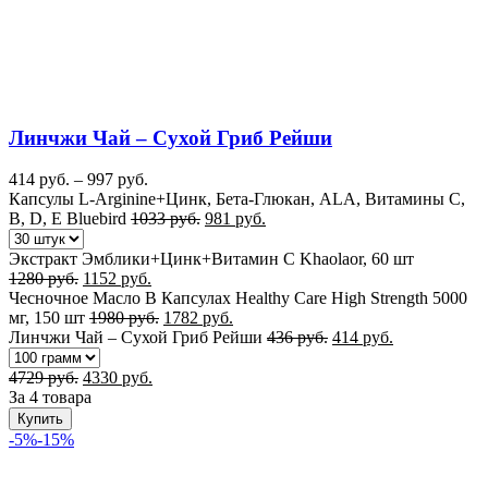
Линчжи Чай – Сухой Гриб Рейши
414
руб.
–
997
руб.
Капсулы L-Arginine+Цинк, Бета-Глюкан, ALA, Витамины C,
B, D, E Bluebird
1033
руб.
981
руб.
Экстракт Эмблики+Цинк+Витамин C Khaolaor, 60 шт
1280
руб.
1152
руб.
Чесночное Масло В Капсулах Healthy Care High Strength 5000
мг, 150 шт
1980
руб.
1782
руб.
Линчжи Чай – Сухой Гриб Рейши
436
руб.
414
руб.
4729
руб.
4330
руб.
За 4 товара
Купить
-5%
-15%