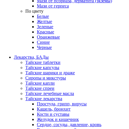
Мази от псориаза, дерматита (экземы)
Мази от герпеса
По цвету
Белые
Желтые
Зеленые
Красные
Оранжевые
Синие
Черные
Лекарства, БАДы
Тайские таблетки
Тайские капсулы
Тайские шарики и драже
Сиропы и микстуры
Тайские капли
Тайские спреи
Тайские лечебные масла
Тайские лекарства
Простуда, грипп, вирусы
Кашель, бронхит
Кости и суставы
Желудок и кишечник
Сердце, сосуды, давление, кровь