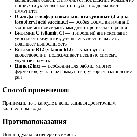
пищи, что укрепляет кости и зубы, поддерживает
иммунитет
D-альфа-токофериловая кислота сукцинат (d-alpha
tocopheryl acid succinate)
— особая форма витамина E,
мощный антиоксидант, замедляет процессы старения
Витамин C (vitamin C)
— природный антиоксидант:
укрепляет иммунитет, улучшает усвоение железа,
повышает выносливость
Витамин B12 (vitamin b12)
— участвует в
кроветворении, поддерживает нервную систему,
улучшает память
Цинк (Zinc)
— необходим для работы многих
ферментов, усиливает иммунитет, ускоряет заживление
ран
Способ применения
Принимать по 1 капсуле в день, запивая достаточным
количеством воды
Противопоказания
Индивидуальная непереносимость