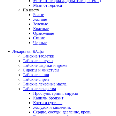
Мази от псориаза, дерматита (экземы)
Мази от герпеса
По цвету
Белые
Желтые
Зеленые
Красные
Оранжевые
Синие
Черные
Лекарства, БАДы
Тайские таблетки
Тайские капсулы
Тайские шарики и драже
Сиропы и микстуры
Тайские капли
Тайские спреи
Тайские лечебные масла
Тайские лекарства
Простуда, грипп, вирусы
Кашель, бронхит
Кости и суставы
Желудок и кишечник
Сердце, сосуды, давление, кровь