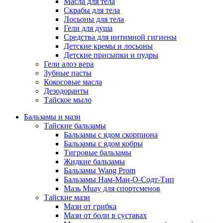
Масла для тела
Скрабы для тела
Лосьоны для тела
Гели для душа
Средства для интимной гигиены
Детские кремы и лосьоны
Детские присыпки и пудры
Гели алоэ вера
Зубные пасты
Кокосовые масла
Дезодоранты
Тайское мыло
Бальзамы и мази
Тайские бальзамы
Бальзамы с ядом скорпиона
Бальзамы с ядом кобры
Тигровые бальзамы
Жидкие бальзамы
Бальзамы Wang Prom
Бальзамы Нам-Ман-О-Содт-Тип
Мазь Muay для спортсменов
Тайские мази
Мази от грибка
Мази от боли в суставах