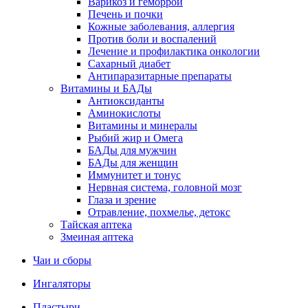
Варикоз и геморрой
Печень и почки
Кожные заболевания, аллергия
Против боли и воспалений
Лечение и профилактика онкологии
Сахарный диабет
Антипаразитарные препараты
Витамины и БАДы
Антиоксиданты
Аминокислоты
Витамины и минералы
Рыбий жир и Омега
БАДы для мужчин
БАДы для женщин
Иммунитет и тонус
Нервная система, головной мозг
Глаза и зрение
Отравление, похмелье, детокс
Тайская аптека
Змеиная аптека
Чаи и сборы
Ингаляторы
Пластыри