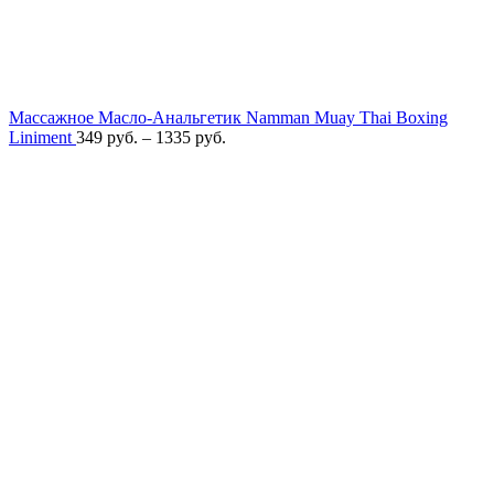
Массажное Масло-Анальгетик Namman Muay Thai Boxing
Liniment
349
руб.
–
1335
руб.
-15%
Хит продаж