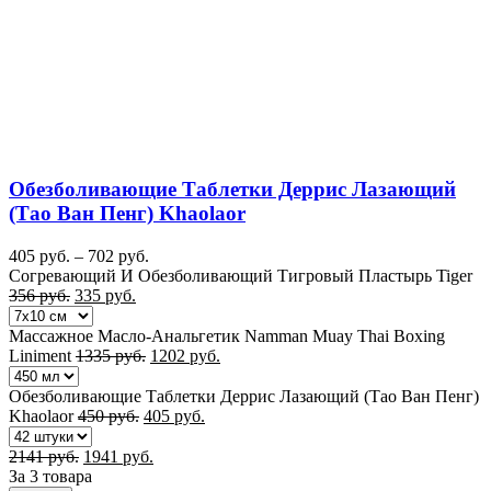
Обезболивающие Таблетки Деррис Лазающий
(Тао Ван Пенг) Khaolaor
405
руб.
–
702
руб.
Согревающий И Обезболивающий Тигровый Пластырь Tiger
356
руб.
335
руб.
Массажное Масло-Анальгетик Namman Muay Thai Boxing
Liniment
1335
руб.
1202
руб.
Обезболивающие Таблетки Деррис Лазающий (Тао Ван Пенг)
Khaolaor
450
руб.
405
руб.
2141
руб.
1941
руб.
За 3 товара