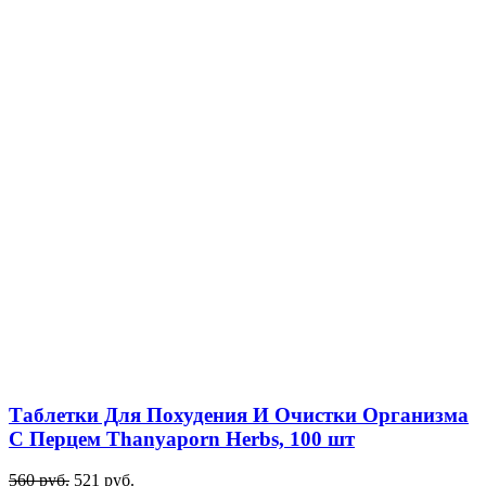
Таблетки Для Похудения И Очистки Организма
С Перцем Thanyaporn Herbs, 100 шт
560
руб.
521
руб.