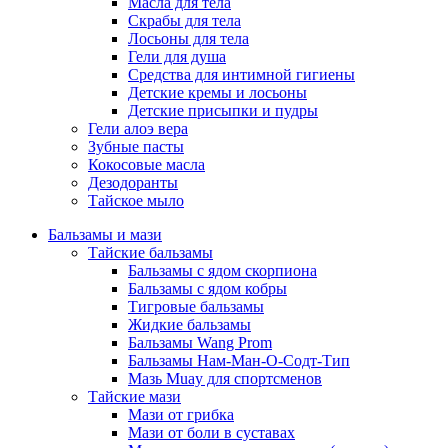
Масла для тела
Скрабы для тела
Лосьоны для тела
Гели для душа
Средства для интимной гигиены
Детские кремы и лосьоны
Детские присыпки и пудры
Гели алоэ вера
Зубные пасты
Кокосовые масла
Дезодоранты
Тайское мыло
Бальзамы и мази
Тайские бальзамы
Бальзамы с ядом скорпиона
Бальзамы с ядом кобры
Тигровые бальзамы
Жидкие бальзамы
Бальзамы Wang Prom
Бальзамы Нам-Ман-О-Содт-Тип
Мазь Muay для спортсменов
Тайские мази
Мази от грибка
Мази от боли в суставах