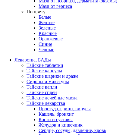
Мази от псориаза, дерматита (экземы)
Мази от герпеса
По цвету
Белые
Желтые
Зеленые
Красные
Оранжевые
Синие
Черные
Лекарства, БАДы
Тайские таблетки
Тайские капсулы
Тайские шарики и драже
Сиропы и микстуры
Тайские капли
Тайские спреи
Тайские лечебные масла
Тайские лекарства
Простуда, грипп, вирусы
Кашель, бронхит
Кости и суставы
Желудок и кишечник
Сердце, сосуды, давление, кровь