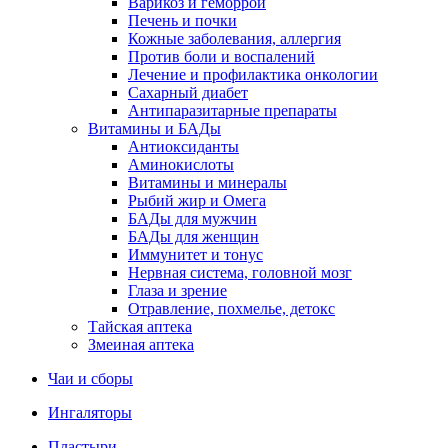
Варикоз и геморрой
Печень и почки
Кожные заболевания, аллергия
Против боли и воспалений
Лечение и профилактика онкологии
Сахарный диабет
Антипаразитарные препараты
Витамины и БАДы
Антиоксиданты
Аминокислоты
Витамины и минералы
Рыбий жир и Омега
БАДы для мужчин
БАДы для женщин
Иммунитет и тонус
Нервная система, головной мозг
Глаза и зрение
Отравление, похмелье, детокс
Тайская аптека
Змеиная аптека
Чаи и сборы
Ингаляторы
Пластыри