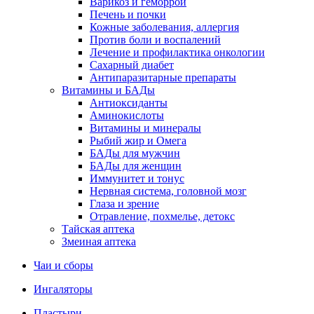
Варикоз и геморрой
Печень и почки
Кожные заболевания, аллергия
Против боли и воспалений
Лечение и профилактика онкологии
Сахарный диабет
Антипаразитарные препараты
Витамины и БАДы
Антиоксиданты
Аминокислоты
Витамины и минералы
Рыбий жир и Омега
БАДы для мужчин
БАДы для женщин
Иммунитет и тонус
Нервная система, головной мозг
Глаза и зрение
Отравление, похмелье, детокс
Тайская аптека
Змеиная аптека
Чаи и сборы
Ингаляторы
Пластыри