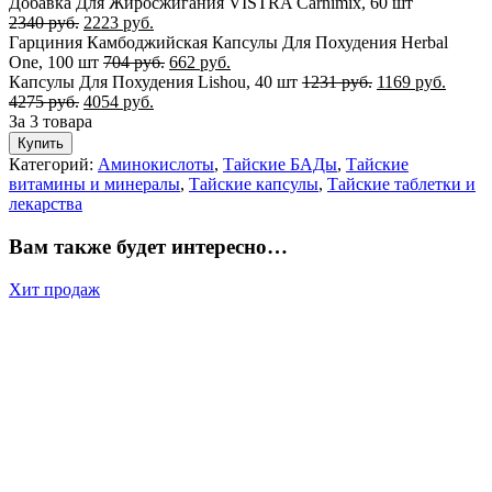
Добавка Для Жиросжигания VISTRA Carnimix, 60 шт
2340
руб.
2223
руб.
Гарциния Камбоджийская Капсулы Для Похудения Herbal
One, 100 шт
704
руб.
662
руб.
Капсулы Для Похудения Lishou, 40 шт
1231
руб.
1169
руб.
4275
руб.
4054
руб.
За 3 товара
Купить
Категорий:
Аминокислоты
,
Тайские БАДы
,
Тайские
витамины и минералы
,
Тайские капсулы
,
Тайские таблетки и
лекарства
Вам также будет интересно…
Хит продаж