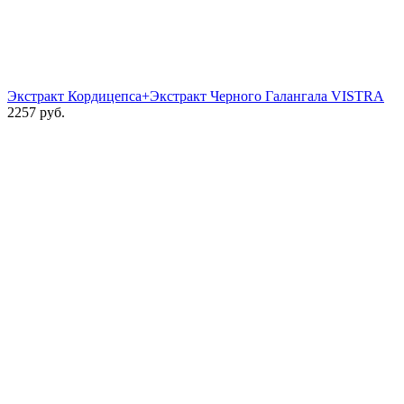
Экстракт Кордицепса+Экстракт Черного Галангала VISTRA
2257
руб.