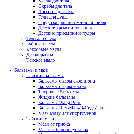
Масла для тела
Скрабы для тела
Лосьоны для тела
Гели для душа
Средства для интимной гигиены
Детские кремы и лосьоны
Детские присыпки и пудры
Гели алоэ вера
Зубные пасты
Кокосовые масла
Дезодоранты
Тайское мыло
Бальзамы и мази
Тайские бальзамы
Бальзамы с ядом скорпиона
Бальзамы с ядом кобры
Тигровые бальзамы
Жидкие бальзамы
Бальзамы Wang Prom
Бальзамы Нам-Ман-О-Содт-Тип
Мазь Muay для спортсменов
Тайские мази
Мази от грибка
Мази от боли в суставах