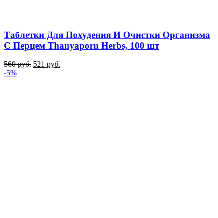
Таблетки Для Похудения И Очистки Организма
С Перцем Thanyaporn Herbs, 100 шт
560
руб.
521
руб.
-5%