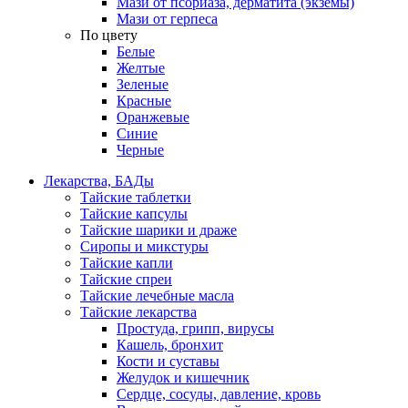
Мази от псориаза, дерматита (экземы)
Мази от герпеса
По цвету
Белые
Желтые
Зеленые
Красные
Оранжевые
Синие
Черные
Лекарства, БАДы
Тайские таблетки
Тайские капсулы
Тайские шарики и драже
Сиропы и микстуры
Тайские капли
Тайские спреи
Тайские лечебные масла
Тайские лекарства
Простуда, грипп, вирусы
Кашель, бронхит
Кости и суставы
Желудок и кишечник
Сердце, сосуды, давление, кровь