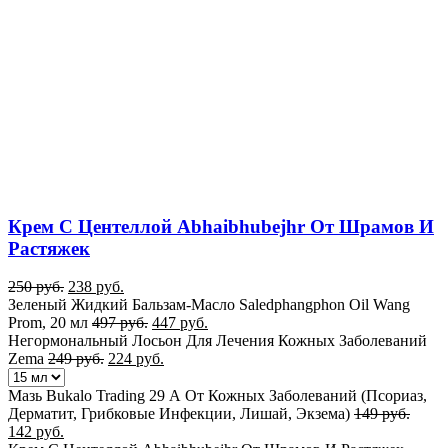
Крем С Центеллой Abhaibhubejhr От Шрамов И
Растяжек
250
руб.
238
руб.
Зеленый Жидкий Бальзам-Масло Saledphangphon Oil Wang
Prom, 20 мл
497
руб.
447
руб.
Негормональный Лосьон Для Лечения Кожных Заболеваний
Zema
249
руб.
224
руб.
Мазь Bukalo Trading 29 А От Кожных Заболеваний (Псориаз,
Дерматит, Грибковые Инфекции, Лишай, Экзема)
149
руб.
142
руб.