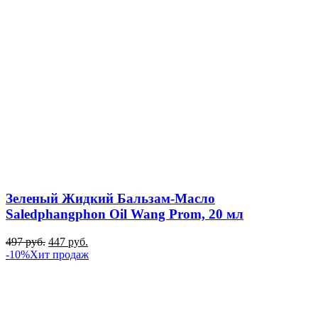
Зеленый Жидкий Бальзам-Масло
Saledphangphon Oil Wang Prom, 20 мл
497
руб.
447
руб.
-10%
Хит продаж