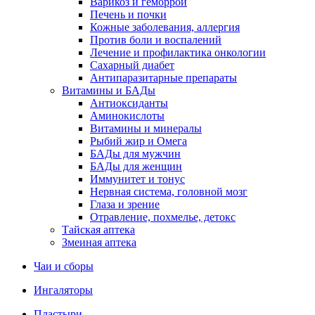
Варикоз и геморрой
Печень и почки
Кожные заболевания, аллергия
Против боли и воспалений
Лечение и профилактика онкологии
Сахарный диабет
Антипаразитарные препараты
Витамины и БАДы
Антиоксиданты
Аминокислоты
Витамины и минералы
Рыбий жир и Омега
БАДы для мужчин
БАДы для женщин
Иммунитет и тонус
Нервная система, головной мозг
Глаза и зрение
Отравление, похмелье, детокс
Тайская аптека
Змеиная аптека
Чаи и сборы
Ингаляторы
Пластыри