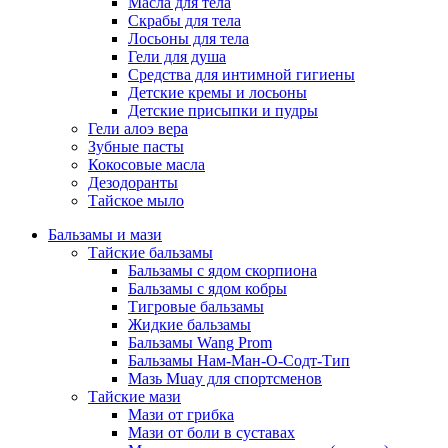
Масла для тела
Скрабы для тела
Лосьоны для тела
Гели для душа
Средства для интимной гигиены
Детские кремы и лосьоны
Детские присыпки и пудры
Гели алоэ вера
Зубные пасты
Кокосовые масла
Дезодоранты
Тайское мыло
Бальзамы и мази
Тайские бальзамы
Бальзамы с ядом скорпиона
Бальзамы с ядом кобры
Тигровые бальзамы
Жидкие бальзамы
Бальзамы Wang Prom
Бальзамы Нам-Ман-О-Содт-Тип
Мазь Muay для спортсменов
Тайские мази
Мази от грибка
Мази от боли в суставах