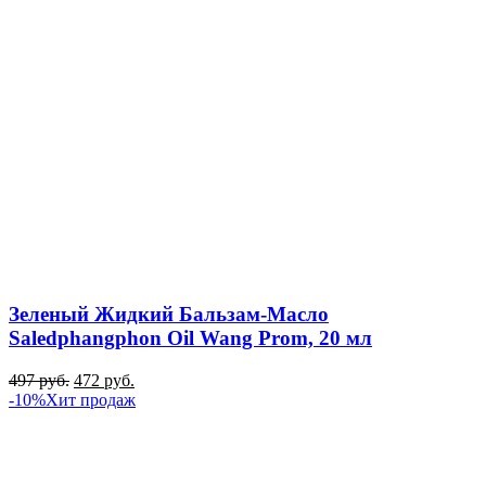
Зеленый Жидкий Бальзам-Масло
Saledphangphon Oil Wang Prom, 20 мл
497
руб.
472
руб.
-10%
Хит продаж