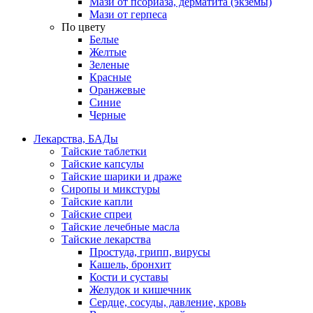
Мази от псориаза, дерматита (экземы)
Мази от герпеса
По цвету
Белые
Желтые
Зеленые
Красные
Оранжевые
Синие
Черные
Лекарства, БАДы
Тайские таблетки
Тайские капсулы
Тайские шарики и драже
Сиропы и микстуры
Тайские капли
Тайские спреи
Тайские лечебные масла
Тайские лекарства
Простуда, грипп, вирусы
Кашель, бронхит
Кости и суставы
Желудок и кишечник
Сердце, сосуды, давление, кровь