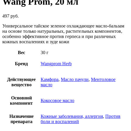
Wang Prom, 20 мл
497
руб.
Универсальное тайское зеленое охлаждающее масло-бальзам
на основе только натуральных, растительных компонентов,
особенно эффективное против герпеса и при различных
кожных воспалениях и зуде кожи
Вес
30 г
Бренд
Wangprom Herb
Действующее
Камфора
,
Масло пачули
,
Ментоловое
вещество
масло
Основной
Кокосовое масло
компонент
Назначение
Кожные заболевания, аллергия
,
Против
препарата
боли и воспалений