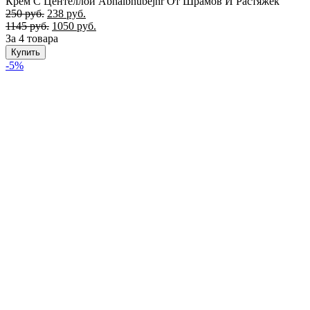
Крем С Центеллой Abhaibhubejhr От Шрамов И Растяжек
250
руб.
238
руб.
1145
руб.
1050
руб.
За 4 товара
Купить
-5%