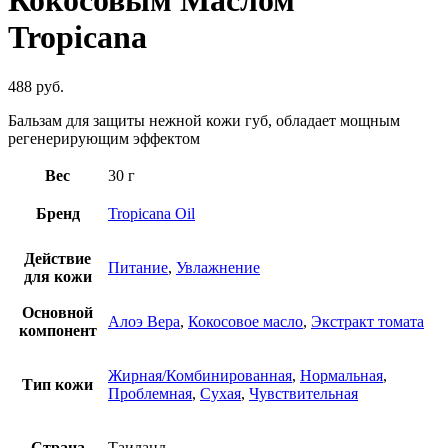
Кокосовым Маслом
Tropicana
488
руб.
Бальзам для защиты нежной кожи губ, обладает мощным
регенерирующим эффектом
Вес
30 г
Бренд
Tropicana Oil
Действие
Питание
,
Увлажнение
для кожи
Основной
Алоэ Вера
,
Кокосовое масло
,
Экстракт томата
компонент
Жирная/Комбинированная
,
Нормальная
,
Тип кожи
Проблемная
,
Сухая
,
Чувствительная
Страна
Таиланд