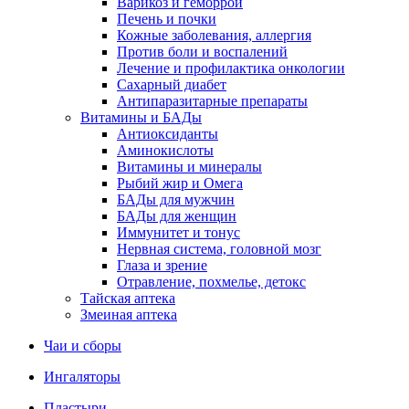
Варикоз и геморрой
Печень и почки
Кожные заболевания, аллергия
Против боли и воспалений
Лечение и профилактика онкологии
Сахарный диабет
Антипаразитарные препараты
Витамины и БАДы
Антиоксиданты
Аминокислоты
Витамины и минералы
Рыбий жир и Омега
БАДы для мужчин
БАДы для женщин
Иммунитет и тонус
Нервная система, головной мозг
Глаза и зрение
Отравление, похмелье, детокс
Тайская аптека
Змеиная аптека
Чаи и сборы
Ингаляторы
Пластыри