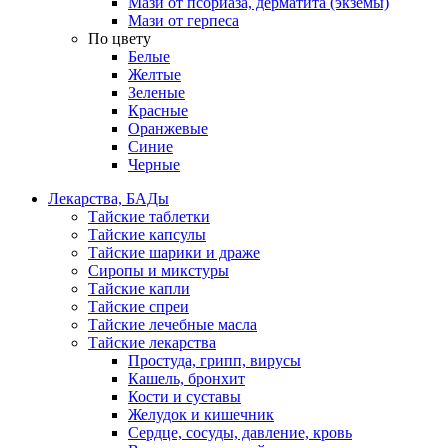
Мази от псориаза, дерматита (экземы)
Мази от герпеса
По цвету
Белые
Желтые
Зеленые
Красные
Оранжевые
Синие
Черные
Лекарства, БАДы
Тайские таблетки
Тайские капсулы
Тайские шарики и драже
Сиропы и микстуры
Тайские капли
Тайские спреи
Тайские лечебные масла
Тайские лекарства
Простуда, грипп, вирусы
Кашель, бронхит
Кости и суставы
Желудок и кишечник
Сердце, сосуды, давление, кровь