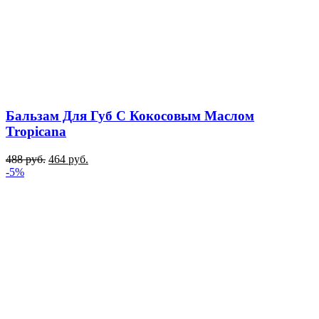
Бальзам Для Губ С Кокосовым Маслом
Tropicana
488
руб.
464
руб.
-5%