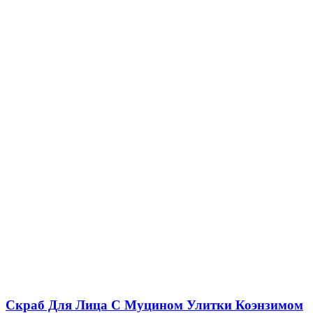
Cкраб Для Лица С Муцином Улитки Коэнзимом