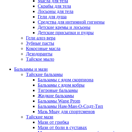
Масла для тела
Скрабы для тела
Лосьоны для тела
Гели для душа
Средства для интимной гигиены
Детские кремы и лосьоны
Детские присыпки и пудры
Гели алоэ вера
Зубные пасты
Кокосовые масла
Дезодоранты
Тайское мыло
Бальзамы и мази
Тайские бальзамы
Бальзамы с ядом скорпиона
Бальзамы с ядом кобры
Тигровые бальзамы
Жидкие бальзамы
Бальзамы Wang Prom
Бальзамы Нам-Ман-О-Содт-Тип
Мазь Muay для спортсменов
Тайские мази
Мази от грибка
Мази от боли в суставах