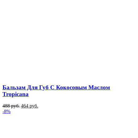
Бальзам Для Губ С Кокосовым Маслом
Tropicana
488
руб.
464
руб.
-8%