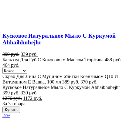
Кусковое Натуральное Мыло С Куркумой
Abhaibhubejhr
399
руб.
339
руб.
Бальзам Для Губ С Кокосовым Маслом Tropicana
488
руб.
464
руб.
Cкраб Для Лица С Муцином Улитки Коэнзимом Q10 И
Витамином E Banna, 100 мл
389
руб.
370
руб.
Кусковое Натуральное Мыло С Куркумой Abhaibhubejhr
399
руб.
339
руб.
1276
руб.
1172
руб.
За 3 товара
Купить
-5%