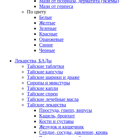
Мази от псориаза, дерматита (экземы)
Мази от герпеса
По цвету
Белые
Желтые
Зеленые
Красные
Оранжевые
Синие
Черные
Лекарства, БАДы
Тайские таблетки
Тайские капсулы
Тайские шарики и драже
Сиропы и микстуры
Тайские капли
Тайские спреи
Тайские лечебные масла
Тайские лекарства
Простуда, грипп, вирусы
Кашель, бронхит
Кости и суставы
Желудок и кишечник
Сердце, сосуды, давление, кровь