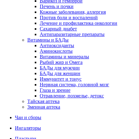
Варикоз и геморрой
Печень и почки
Кожные заболевания, аллергия
Против боли и воспалений
Лечение и профилактика онкологии
Сахарный диабет
Антипаразитарные препараты
Витамины и БАДы
Антиоксиданты
Аминокислоты
Витамины и минералы
Рыбий жир и Омега
БАДы для мужчин
БАДы для женщин
Иммунитет и тонус
Нервная система, головной мозг
Глаза и зрение
Отравление, похмелье, детокс
Тайская аптека
Змеиная аптека
Чаи и сборы
Ингаляторы
Пластыри