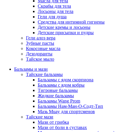
Масла для тела
Скрабы для тела
Лосьоны для тела
Гели для душа
Средства для интимной гигиены
Детские кремы и лосьоны
Детские присыпки и пудры
Гели алоэ вера
Зубные пасты
Кокосовые масла
Дезодоранты
Тайское мыло
Бальзамы и мази
Тайские бальзамы
Бальзамы с ядом скорпиона
Бальзамы с ядом кобры
Тигровые бальзамы
Жидкие бальзамы
Бальзамы Wang Prom
Бальзамы Нам-Ман-О-Содт-Тип
Мазь Muay для спортсменов
Тайские мази
Мази от грибка
Мази от боли в суставах