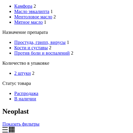
Камфора
2
Масло эвкалипта
1
Ментоловое масло
2
Мятное масло
1
Назначение препарата
Простуда, грипп, вирусы
1
Кости и суставы
2
Против боли и воспалений
2
Количество в упаковке
2 штуки
2
Статус товара
Распродажа
В наличии
Neoplast
Показать фильтры