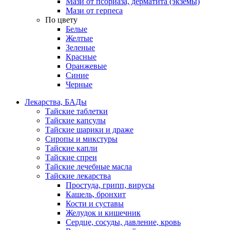
Мази от псориаза, дерматита (экземы)
Мази от герпеса
По цвету
Белые
Желтые
Зеленые
Красные
Оранжевые
Синие
Черные
Лекарства, БАДы
Тайские таблетки
Тайские капсулы
Тайские шарики и драже
Сиропы и микстуры
Тайские капли
Тайские спреи
Тайские лечебные масла
Тайские лекарства
Простуда, грипп, вирусы
Кашель, бронхит
Кости и суставы
Желудок и кишечник
Сердце, сосуды, давление, кровь