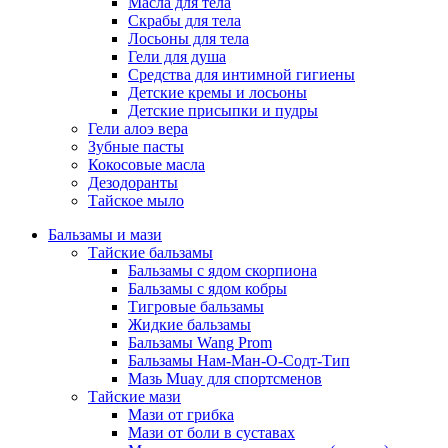
Масла для тела
Скрабы для тела
Лосьоны для тела
Гели для душа
Средства для интимной гигиены
Детские кремы и лосьоны
Детские присыпки и пудры
Гели алоэ вера
Зубные пасты
Кокосовые масла
Дезодоранты
Тайское мыло
Бальзамы и мази
Тайские бальзамы
Бальзамы с ядом скорпиона
Бальзамы с ядом кобры
Тигровые бальзамы
Жидкие бальзамы
Бальзамы Wang Prom
Бальзамы Нам-Ман-О-Содт-Тип
Мазь Muay для спортсменов
Тайские мази
Мази от грибка
Мази от боли в суставах