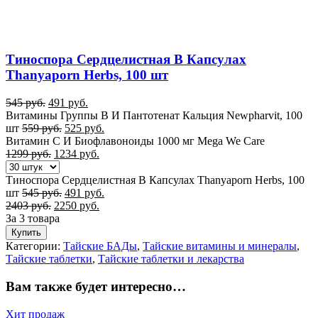
Тиноспора Сердцелистная В Капсулах
Thanyaporn Herbs, 100 шт
545
руб.
491
руб.
Витамины Группы B И Пантотенат Кальция Newpharvit, 100
шт
559
руб.
525
руб.
Витамин С И Биофлавоноиды 1000 мг Mega We Care
1299
руб.
1234
руб.
Тиноспора Сердцелистная В Капсулах Thanyaporn Herbs, 100
шт
545
руб.
491
руб.
2403
руб.
2250
руб.
За 3 товара
Купить
Категории:
Тайские БАДы
,
Тайские витамины и минералы
,
Тайские таблетки
,
Тайские таблетки и лекарства
Вам также будет интересно…
Хит продаж