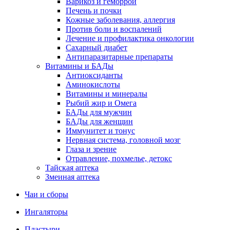
Варикоз и геморрой
Печень и почки
Кожные заболевания, аллергия
Против боли и воспалений
Лечение и профилактика онкологии
Сахарный диабет
Антипаразитарные препараты
Витамины и БАДы
Антиоксиданты
Аминокислоты
Витамины и минералы
Рыбий жир и Омега
БАДы для мужчин
БАДы для женщин
Иммунитет и тонус
Нервная система, головной мозг
Глаза и зрение
Отравление, похмелье, детокс
Тайская аптека
Змеиная аптека
Чаи и сборы
Ингаляторы
Пластыри