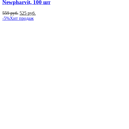
Newpharvit, 100 шт
559
руб.
525
руб.
-5%
Хит продаж