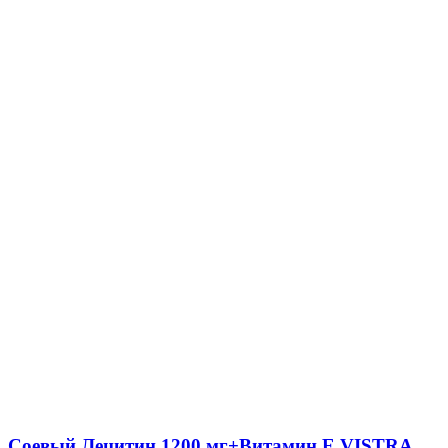
Соевый Лецитин 1200 мг+Витамин Е VISTRA