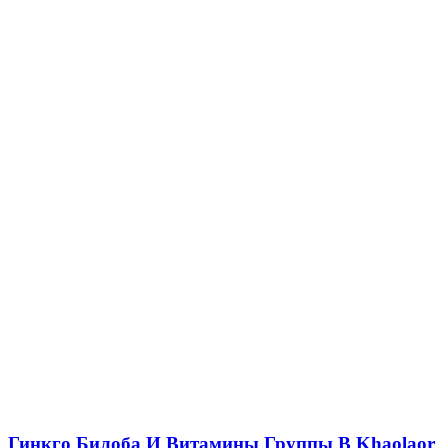
Гинкго Билоба И Витамины Группы B Khaolaor