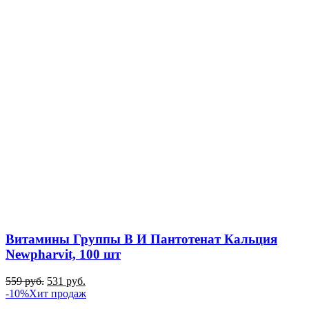
Витамины Группы B И Пантотенат Кальция
Newpharvit, 100 шт
559
руб.
531
руб.
-10%
Хит продаж