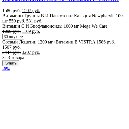
1586
руб.
1507
руб.
Витамины Группы B И Пантотенат Кальция Newpharvit, 100
шт
559
руб.
531
руб.
Витамин С И Биофлавоноиды 1000 мг Mega We Care
1299
руб.
1169
руб.
Соевый Лецитин 1200 мг+Витамин Е VISTRA
1586
руб.
1507
руб.
3444
руб.
3207
руб.
За 3 товара
Купить
-6%