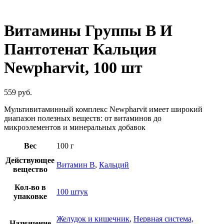
Нажмите, чтобы увеличить
Витамины Группы B И
Пантотенат Кальция
Newpharvit, 100 шт
559
руб.
Мультивитаминный комплекс Newpharvit имеет широкий
диапазон полезных веществ: от витаминов до
микроэлементов и минеральных добавок
Вес
100 г
Действующее
Витамин B
,
Кальций
вещество
Кол-во в
100 штук
упаковке
Желудок и кишечник
,
Нервная система,
Назначение