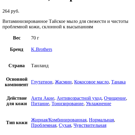
264
руб.
Витаминизированное Тайское мыло для свежести и чистоты
проблемной кожи, склонной к высыпаниям
Вес
70 г
Бренд
K.Brothers
Страна
Таиланд
Основной
Глутатион
,
Жасмин
,
Кокосовое масло
,
Танака
компонент
Действие
Анти Акне
,
Антивозрастной уход
,
Очищение
,
для кожи
Питание
,
Тонизирование
,
Увлажнение
Жирная/Комбинированная
,
Нормальная
,
Тип кожи
Проблемная
,
Сухая
,
Чувствительная