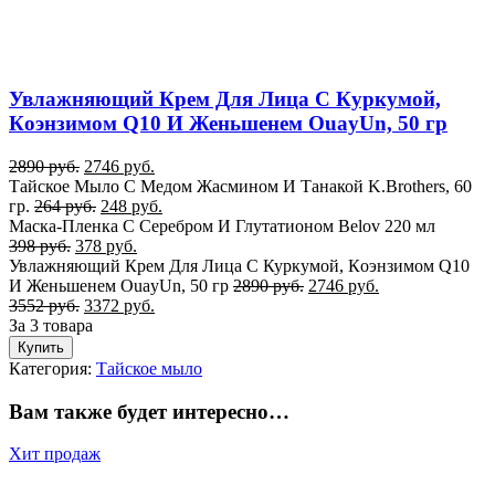
Увлажняющий Крем Для Лица С Куркумой,
Кoэнзимом Q10 И Женьшенем OuayUn, 50 гр
2890
руб.
2746
руб.
Тайское Мыло С Медом Жасмином И Танакой K.Brothers, 60
гр.
264
руб.
248
руб.
Маска-Пленка С Серебром И Глутатионом Belov 220 мл
398
руб.
378
руб.
Увлажняющий Крем Для Лица С Куркумой, Кoэнзимом Q10
И Женьшенем OuayUn, 50 гр
2890
руб.
2746
руб.
3552
руб.
3372
руб.
За 3 товара
Купить
Категория:
Тайское мыло
Вам также будет интересно…
Хит продаж