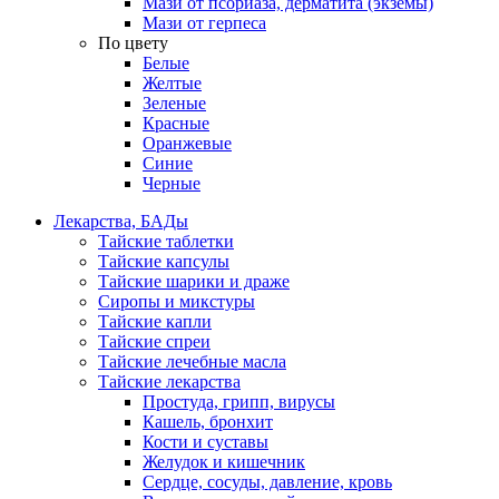
Мази от псориаза, дерматита (экземы)
Мази от герпеса
По цвету
Белые
Желтые
Зеленые
Красные
Оранжевые
Синие
Черные
Лекарства, БАДы
Тайские таблетки
Тайские капсулы
Тайские шарики и драже
Сиропы и микстуры
Тайские капли
Тайские спреи
Тайские лечебные масла
Тайские лекарства
Простуда, грипп, вирусы
Кашель, бронхит
Кости и суставы
Желудок и кишечник
Сердце, сосуды, давление, кровь