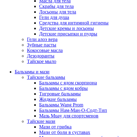
Масла для тела
Скрабы для тела
Лосьоны для тела
Гели для душа
Средства для интимной гигиены
Детские кремы и лосьоны
Детские присыпки и пудры
Гели алоэ вера
Зубные пасты
Кокосовые масла
Дезодоранты
Тайское мыло
Бальзамы и мази
Тайские бальзамы
Бальзамы с ядом скорпиона
Бальзамы с ядом кобры
Тигровые бальзамы
Жидкие бальзамы
Бальзамы Wang Prom
Бальзамы Нам-Ман-О-Содт-Тип
Мазь Muay для спортсменов
Тайские мази
Мази от грибка
Мази от боли в суставах