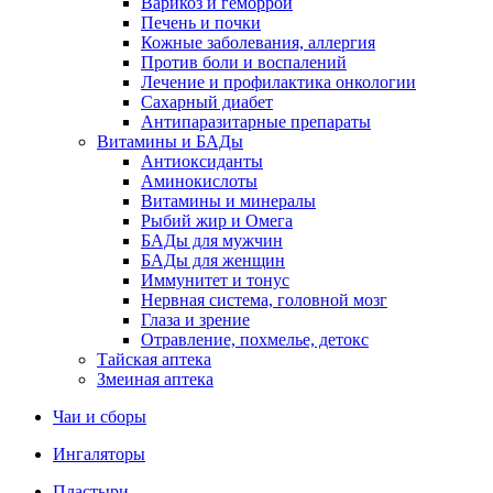
Варикоз и геморрой
Печень и почки
Кожные заболевания, аллергия
Против боли и воспалений
Лечение и профилактика онкологии
Сахарный диабет
Антипаразитарные препараты
Витамины и БАДы
Антиоксиданты
Аминокислоты
Витамины и минералы
Рыбий жир и Омега
БАДы для мужчин
БАДы для женщин
Иммунитет и тонус
Нервная система, головной мозг
Глаза и зрение
Отравление, похмелье, детокс
Тайская аптека
Змеиная аптека
Чаи и сборы
Ингаляторы
Пластыри