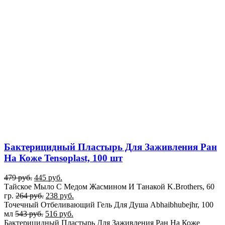
Бактерицидный Пластырь Для Заживления Ран
На Коже Tensoplast, 100 шт
479
руб.
445
руб.
Тайское Мыло С Медом Жасмином И Танакой K.Brothers, 60
гр.
264
руб.
238
руб.
Точечный Отбеливающий Гель Для Душа Abhaibhubejhr, 100
мл
543
руб.
516
руб.
Бактерицидный Пластырь Для Заживления Ран На Коже