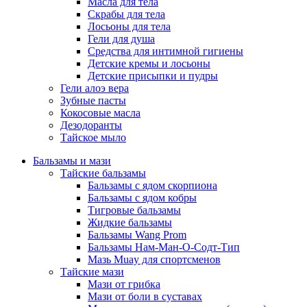
Масла для тела
Скрабы для тела
Лосьоны для тела
Гели для душа
Средства для интимной гигиены
Детские кремы и лосьоны
Детские присыпки и пудры
Гели алоэ вера
Зубные пасты
Кокосовые масла
Дезодоранты
Тайское мыло
Бальзамы и мази
Тайские бальзамы
Бальзамы с ядом скорпиона
Бальзамы с ядом кобры
Тигровые бальзамы
Жидкие бальзамы
Бальзамы Wang Prom
Бальзамы Нам-Ман-О-Содт-Тип
Мазь Muay для спортсменов
Тайские мази
Мази от грибка
Мази от боли в суставах