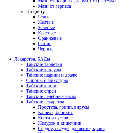
Мази от псориаза, дерматита (экземы)
Мази от герпеса
По цвету
Белые
Желтые
Зеленые
Красные
Оранжевые
Синие
Черные
Лекарства, БАДы
Тайские таблетки
Тайские капсулы
Тайские шарики и драже
Сиропы и микстуры
Тайские капли
Тайские спреи
Тайские лечебные масла
Тайские лекарства
Простуда, грипп, вирусы
Кашель, бронхит
Кости и суставы
Желудок и кишечник
Сердце, сосуды, давление, кровь