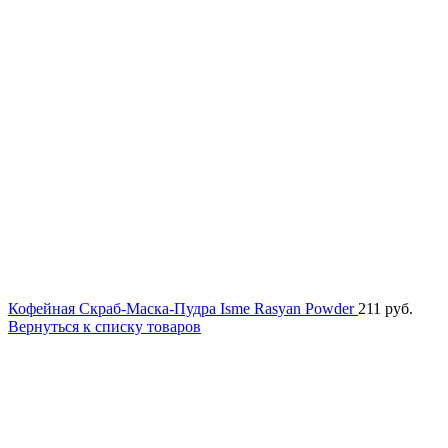
Кофейная Скраб-Маска-Пудра Isme Rasyan Powder
211
руб.
Вернуться к списку товаров