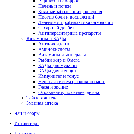
Варикоз и геморрой
Печень и почки
Кожные заболевания, аллергия
Против боли и воспалений
Лечение и профилактика онкологии
Сахарный диабет
Антипаразитарные препараты
Витамины и БАДы
Антиоксиданты
Аминокислоты
Витамины и минералы
Рыбий жир и Омега
БАДы для мужчин
БАДы для женщин
Иммунитет и тонус
Нервная система, головной мозг
Глаза и зрение
Отравление, похмелье, детокс
Тайская аптека
Змеиная аптека
Чаи и сборы
Ингаляторы
Пластыри