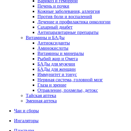
Варикоз и геморрой
Печень и почки
Кожные заболевания, аллергия
Против боли и воспалений
Лечение и профилактика онкологии
Сахарный диабет
Антипаразитарные препараты
Витамины и БАДы
Антиоксиданты
Аминокислоты
Витамины и минералы
Рыбий жир и Омега
БАДы для мужчин
БАДы для женщин
Иммунитет и тонус
Нервная система, головной мозг
Глаза и зрение
Отравление, похмелье, детокс
Тайская аптека
Змеиная аптека
Чаи и сборы
Ингаляторы
Пластыри