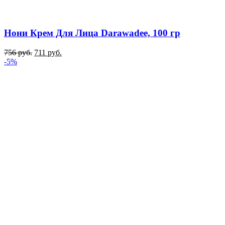
Нони Крем Для Лица Darawadee, 100 гр
756
руб.
711
руб.
-5%