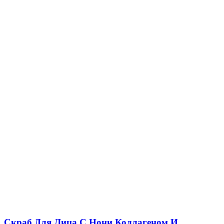
Cкраб Для Лица С Нони Коллагеном И