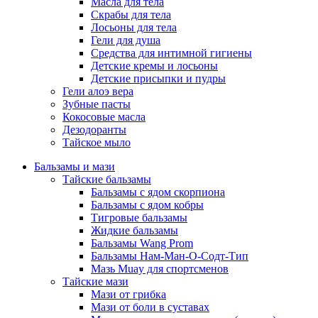
Масла для тела
Скрабы для тела
Лосьоны для тела
Гели для душа
Средства для интимной гигиены
Детские кремы и лосьоны
Детские присыпки и пудры
Гели алоэ вера
Зубные пасты
Кокосовые масла
Дезодоранты
Тайское мыло
Бальзамы и мази
Тайские бальзамы
Бальзамы с ядом скорпиона
Бальзамы с ядом кобры
Тигровые бальзамы
Жидкие бальзамы
Бальзамы Wang Prom
Бальзамы Нам-Ман-О-Содт-Тип
Мазь Muay для спортсменов
Тайские мази
Мази от грибка
Мази от боли в суставах