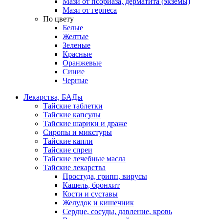
Мази от псориаза, дерматита (экземы)
Мази от герпеса
По цвету
Белые
Желтые
Зеленые
Красные
Оранжевые
Синие
Черные
Лекарства, БАДы
Тайские таблетки
Тайские капсулы
Тайские шарики и драже
Сиропы и микстуры
Тайские капли
Тайские спреи
Тайские лечебные масла
Тайские лекарства
Простуда, грипп, вирусы
Кашель, бронхит
Кости и суставы
Желудок и кишечник
Сердце, сосуды, давление, кровь