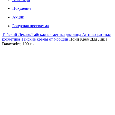
Похудение
Акции
Бонусная программа
Тайский Лекарь
Тайская косметика для лица
Антивозрастная
косметика
Тайские кремы от морщин
Нони Крем Для Лица
Darawadee, 100 гр