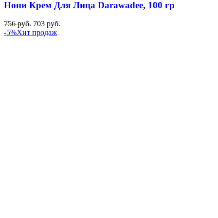
Нони Крем Для Лица Darawadee, 100 гр
756
руб.
703
руб.
-5%
Хит продаж