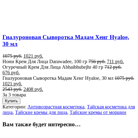
Гиалуроновая Сыворотка Мадам Хенг Hyaloe,
30 мл
1075
руб.
1021
руб.
Нони Крем Для Лица Darawadee, 100 гр
756
руб.
711
руб.
Огуречный Крем Для Лица Abhaibhubejhr 40 гр
712
руб.
676
руб.
Гиалуроновая Сыворотка Мадам Хенг Hyaloe, 30 мл
1075
руб.
1021
руб.
2543
руб.
2408
руб.
За 3 товара
Купить
Категории:
Антивозрастная косметика
,
Тайская косметика для
лица
,
Тайские кремы для лица
,
Тайские кремы от морщин
Вам также будет интересно…