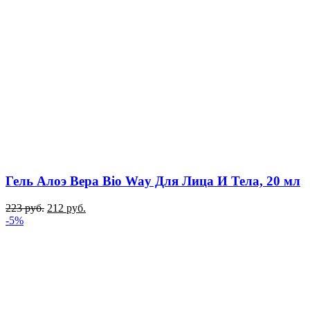
Гель Алоэ Вера Bio Way Для Лица И Тела, 20 мл
223
руб.
212
руб.
-5%