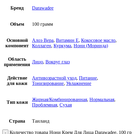
Бренд
Darawadee
Объем
100 грамм
Основной
Алоэ Вера
,
Витамин E
,
Кокосовое масло
,
компонент
Коллаген
,
Куркума
,
Нони (Моринда)
Область
Лицо
,
Вокруг глаз
применения
Действие
Антивозрастной уход
,
Питание
,
для кожи
Тонизирование
,
Увлажнение
Жирная/Комбинированная
,
Нормальная
,
Тип кожи
Проблемная
,
Сухая
Страна
Таиланд
Количество товара Нони Крем Для Лица Darawadee, 100 гр