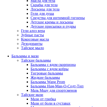
Масла для тела
Скрабы для тела
Лосьоны для тела
Гели для душа
Средства для интимной гигиены
Детские кремы и лосьоны
Детские присыпки и пудры
Гели алоэ вера
Зубные пасты
Кокосовые масла
Дезодоранты
Тайское мыло
Бальзамы и мази
Тайские бальзамы
Бальзамы с ядом скорпиона
Бальзамы с ядом кобры
Тигровые бальзамы
Жидкие бальзамы
Бальзамы Wang Prom
Бальзамы Нам-Ман-О-Содт-Тип
Мазь Muay для спортсменов
Тайские мази
Мази от грибка
Мази от боли в суставах