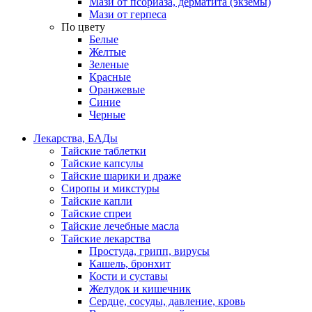
Мази от псориаза, дерматита (экземы)
Мази от герпеса
По цвету
Белые
Желтые
Зеленые
Красные
Оранжевые
Синие
Черные
Лекарства, БАДы
Тайские таблетки
Тайские капсулы
Тайские шарики и драже
Сиропы и микстуры
Тайские капли
Тайские спреи
Тайские лечебные масла
Тайские лекарства
Простуда, грипп, вирусы
Кашель, бронхит
Кости и суставы
Желудок и кишечник
Сердце, сосуды, давление, кровь