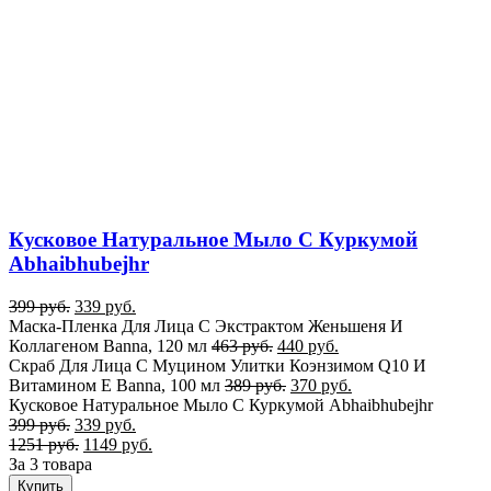
Кусковое Натуральное Мыло С Куркумой
Abhaibhubejhr
399
руб.
339
руб.
Маска-Пленка Для Лица С Экстрактом Женьшеня И
Коллагеном Banna, 120 мл
463
руб.
440
руб.
Cкраб Для Лица С Муцином Улитки Коэнзимом Q10 И
Витамином E Banna, 100 мл
389
руб.
370
руб.
Кусковое Натуральное Мыло С Куркумой Abhaibhubejhr
399
руб.
339
руб.
1251
руб.
1149
руб.
За 3 товара
Купить