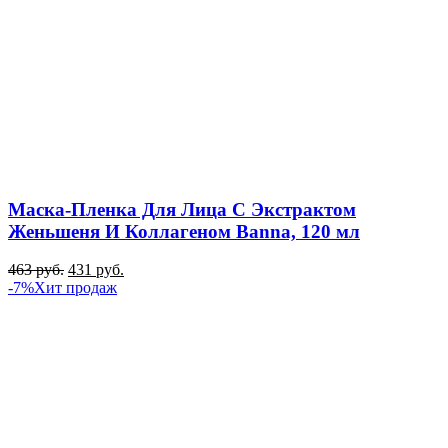
Маска-Пленка Для Лица С Экстрактом
Женьшеня И Коллагеном Banna, 120 мл
463
руб.
431
руб.
-7%
Хит продаж