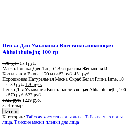
Пенка Для Умывания Восстанавливающая
Abhaibhubejhr, 100 гр
670
руб.
623
руб.
Маска-Пленка Для Лица С Экстрактом Женьшеня И
Коллагеном Banna, 120 мл
463
руб.
431
руб.
Порошковая Натуральная Маска-Скраб Белая Глина Isme, 10
гр
189
руб.
176
руб.
Пенка Для Умывания Восстанавливающая Abhaibhubejhr, 100
гр
670
руб.
623
руб.
1322
руб.
1229
руб.
За 3 товара
Купить
Категории:
Тайская косметика для лица
,
Тайские маски для
лица
,
Тайские маски-пленки для лица