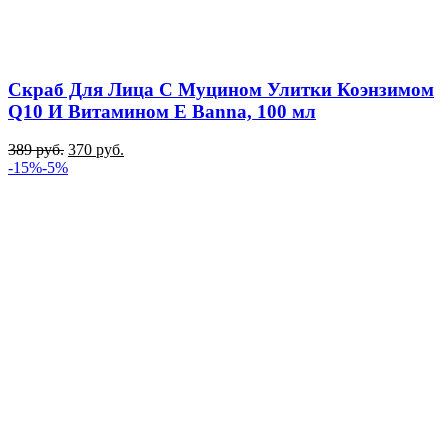
Cкраб Для Лица С Муцином Улитки Коэнзимом
Q10 И Витамином E Banna, 100 мл
389
руб.
370
руб.
-15%
-5%