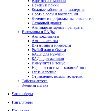
Варикоз и геморрой
Печень и почки
Кожные заболевания, аллергия
Против боли и воспалений
Лечение и профилактика онкологии
Сахарный диабет
Антипаразитарные препараты
Витамины и БАДы
Антиоксиданты
Аминокислоты
Витамины и минералы
Рыбий жир и Омега
БАДы для мужчин
БАДы для женщин
Иммунитет и тонус
Нервная система, головной мозг
Глаза и зрение
Отравление, похмелье, детокс
Тайская аптека
Змеиная аптека
Чаи и сборы
Ингаляторы
Пластыри