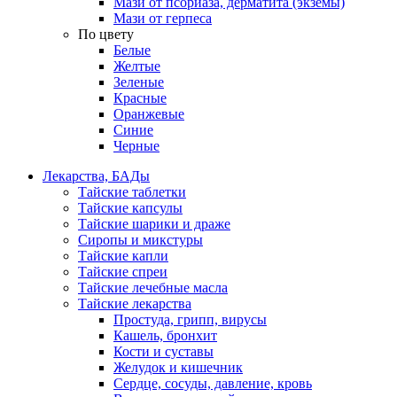
Мази от псориаза, дерматита (экземы)
Мази от герпеса
По цвету
Белые
Желтые
Зеленые
Красные
Оранжевые
Синие
Черные
Лекарства, БАДы
Тайские таблетки
Тайские капсулы
Тайские шарики и драже
Сиропы и микстуры
Тайские капли
Тайские спреи
Тайские лечебные масла
Тайские лекарства
Простуда, грипп, вирусы
Кашель, бронхит
Кости и суставы
Желудок и кишечник
Сердце, сосуды, давление, кровь