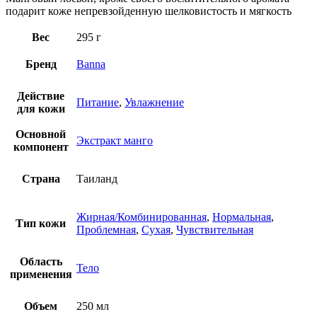
подарит коже непревзойденную шелковистость и мягкость
Вес
295 г
Бренд
Banna
Действие
Питание
,
Увлажнение
для кожи
Основной
Экстракт манго
компонент
Страна
Таиланд
Жирная/Комбинированная
,
Нормальная
,
Тип кожи
Проблемная
,
Сухая
,
Чувствительная
Область
Тело
применения
Объем
250 мл