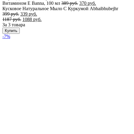
Витамином E Banna, 100 мл
389
руб.
370
руб.
Кусковое Натуральное Мыло С Куркумой Abhaibhubejhr
399
руб.
339
руб.
1187
руб.
1088
руб.
За 3 товара
Купить
-7%