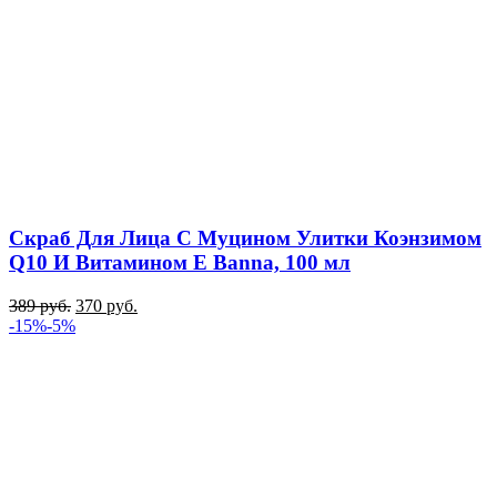
Cкраб Для Лица С Муцином Улитки Коэнзимом
Q10 И Витамином E Banna, 100 мл
389
руб.
370
руб.
-15%
-5%