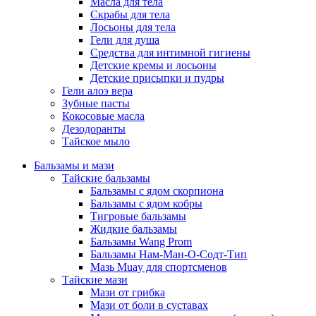
Масла для тела
Скрабы для тела
Лосьоны для тела
Гели для душа
Средства для интимной гигиены
Детские кремы и лосьоны
Детские присыпки и пудры
Гели алоэ вера
Зубные пасты
Кокосовые масла
Дезодоранты
Тайское мыло
Бальзамы и мази
Тайские бальзамы
Бальзамы с ядом скорпиона
Бальзамы с ядом кобры
Тигровые бальзамы
Жидкие бальзамы
Бальзамы Wang Prom
Бальзамы Нам-Ман-О-Содт-Тип
Мазь Muay для спортсменов
Тайские мази
Мази от грибка
Мази от боли в суставах