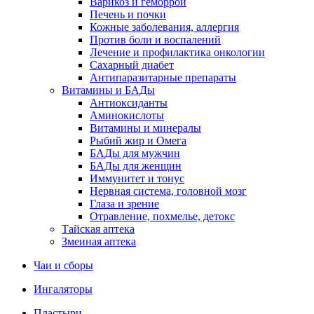
Варикоз и геморрой
Печень и почки
Кожные заболевания, аллергия
Против боли и воспалений
Лечение и профилактика онкологии
Сахарный диабет
Антипаразитарные препараты
Витамины и БАДы
Антиоксиданты
Аминокислоты
Витамины и минералы
Рыбий жир и Омега
БАДы для мужчин
БАДы для женщин
Иммунитет и тонус
Нервная система, головной мозг
Глаза и зрение
Отравление, похмелье, детокс
Тайская аптека
Змеиная аптека
Чаи и сборы
Ингаляторы
Пластыри