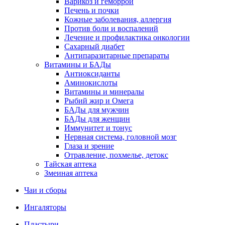
Варикоз и геморрой
Печень и почки
Кожные заболевания, аллергия
Против боли и воспалений
Лечение и профилактика онкологии
Сахарный диабет
Антипаразитарные препараты
Витамины и БАДы
Антиоксиданты
Аминокислоты
Витамины и минералы
Рыбий жир и Омега
БАДы для мужчин
БАДы для женщин
Иммунитет и тонус
Нервная система, головной мозг
Глаза и зрение
Отравление, похмелье, детокс
Тайская аптека
Змеиная аптека
Чаи и сборы
Ингаляторы
Пластыри