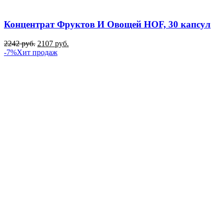
Концентрат Фруктов И Овощей HOF, 30 капсул
2242
руб.
2107
руб.
-7%
Хит продаж