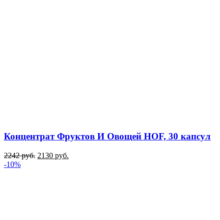
Концентрат Фруктов И Овощей HOF, 30 капсул
2242
руб.
2130
руб.
-10%