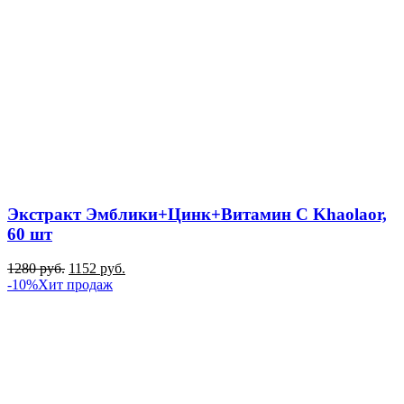
Экстракт Эмблики+Цинк+Витамин C Khaolaor,
60 шт
1280
руб.
1152
руб.
-10%
Хит продаж