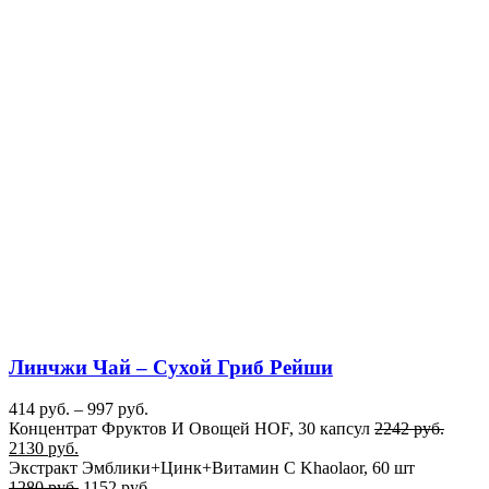
Линчжи Чай – Сухой Гриб Рейши
414
руб.
–
997
руб.
Концентрат Фруктов И Овощей HOF, 30 капсул
2242
руб.
2130
руб.
Экстракт Эмблики+Цинк+Витамин C Khaolaor, 60 шт
1280
руб.
1152
руб.