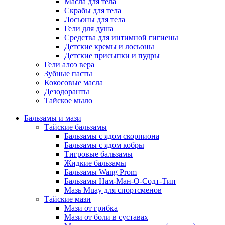
Масла для тела
Скрабы для тела
Лосьоны для тела
Гели для душа
Средства для интимной гигиены
Детские кремы и лосьоны
Детские присыпки и пудры
Гели алоэ вера
Зубные пасты
Кокосовые масла
Дезодоранты
Тайское мыло
Бальзамы и мази
Тайские бальзамы
Бальзамы с ядом скорпиона
Бальзамы с ядом кобры
Тигровые бальзамы
Жидкие бальзамы
Бальзамы Wang Prom
Бальзамы Нам-Ман-О-Содт-Тип
Мазь Muay для спортсменов
Тайские мази
Мази от грибка
Мази от боли в суставах