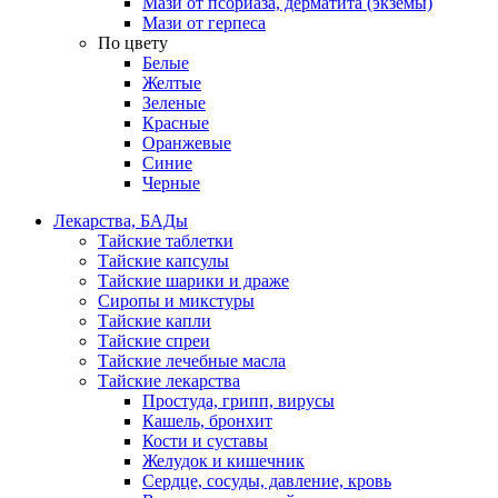
Мази от псориаза, дерматита (экземы)
Мази от герпеса
По цвету
Белые
Желтые
Зеленые
Красные
Оранжевые
Синие
Черные
Лекарства, БАДы
Тайские таблетки
Тайские капсулы
Тайские шарики и драже
Сиропы и микстуры
Тайские капли
Тайские спреи
Тайские лечебные масла
Тайские лекарства
Простуда, грипп, вирусы
Кашель, бронхит
Кости и суставы
Желудок и кишечник
Сердце, сосуды, давление, кровь