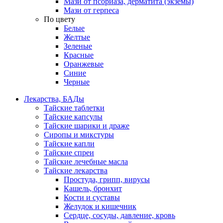
Мази от псориаза, дерматита (экземы)
Мази от герпеса
По цвету
Белые
Желтые
Зеленые
Красные
Оранжевые
Синие
Черные
Лекарства, БАДы
Тайские таблетки
Тайские капсулы
Тайские шарики и драже
Сиропы и микстуры
Тайские капли
Тайские спреи
Тайские лечебные масла
Тайские лекарства
Простуда, грипп, вирусы
Кашель, бронхит
Кости и суставы
Желудок и кишечник
Сердце, сосуды, давление, кровь