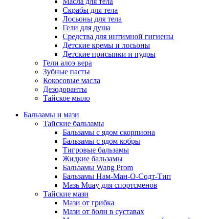
Масла для тела
Скрабы для тела
Лосьоны для тела
Гели для душа
Средства для интимной гигиены
Детские кремы и лосьоны
Детские присыпки и пудры
Гели алоэ вера
Зубные пасты
Кокосовые масла
Дезодоранты
Тайское мыло
Бальзамы и мази
Тайские бальзамы
Бальзамы с ядом скорпиона
Бальзамы с ядом кобры
Тигровые бальзамы
Жидкие бальзамы
Бальзамы Wang Prom
Бальзамы Нам-Ман-О-Содт-Тип
Мазь Muay для спортсменов
Тайские мази
Мази от грибка
Мази от боли в суставах