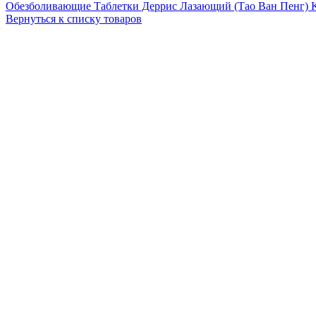
Обезболивающие Таблетки Деррис Лазающий (Тао Ван Пенг) 
Вернуться к списку товаров