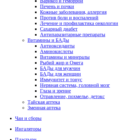
Варикоз и геморрой
Печень и почки
Кожные заболевания, аллергия
Против боли и воспалений
Лечение и профилактика онкологии
Сахарный диабет
Антипаразитарные препараты
Витамины и БАДы
Антиоксиданты
Аминокислоты
Витамины и минералы
Рыбий жир и Омега
БАДы для мужчин
БАДы для женщин
Иммунитет и тонус
Нервная система, головной мозг
Глаза и зрение
Отравление, похмелье, детокс
Тайская аптека
Змеиная аптека
Чаи и сборы
Ингаляторы
Пластыри