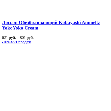
Лосьон Обезболивающий Kobayashi Ammeltz
YokoYoko Cream
621
руб.
–
801
руб.
-10%
Хит продаж