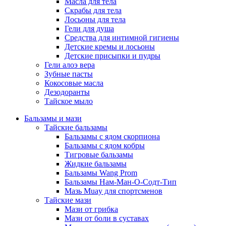
Масла для тела
Скрабы для тела
Лосьоны для тела
Гели для душа
Средства для интимной гигиены
Детские кремы и лосьоны
Детские присыпки и пудры
Гели алоэ вера
Зубные пасты
Кокосовые масла
Дезодоранты
Тайское мыло
Бальзамы и мази
Тайские бальзамы
Бальзамы с ядом скорпиона
Бальзамы с ядом кобры
Тигровые бальзамы
Жидкие бальзамы
Бальзамы Wang Prom
Бальзамы Нам-Ман-О-Содт-Тип
Мазь Muay для спортсменов
Тайские мази
Мази от грибка
Мази от боли в суставах