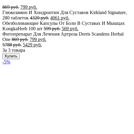
869
руб.
799
руб.
Глюкозамин И Хондроитин Для Суставов Kirkland Signature,
280 таблеток
4320
руб.
4061
руб.
Обезболивающие Капсулы От Боли В Суставах И Мышцах
KongkaHerb 100 шт
599
руб.
569
руб.
Фитопрепарат Для Лечения Артроза Derris Scandens Herbal
One
869
руб.
799
руб.
5788
руб.
5429
руб.
За 3 товара
Купить
-5%