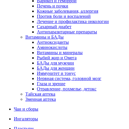
Варикоз и геморрой
Печень и почки
Кожные заболевания, аллергия
Против боли и воспалений
Лечение и профилактика онкологии
Сахарный диабет
Антипаразитарные препараты
Витамины и БАДы
Антиоксиданты
Аминокислоты
Витамины и минералы
Рыбий жир и Омега
БАДы для мужчин
БАДы для женщин
Иммунитет и тонус
Нервная система, головной мозг
Глаза и зрение
Отравление, похмелье, детокс
Тайская аптека
Змеиная аптека
Чаи и сборы
Ингаляторы
Пластыри