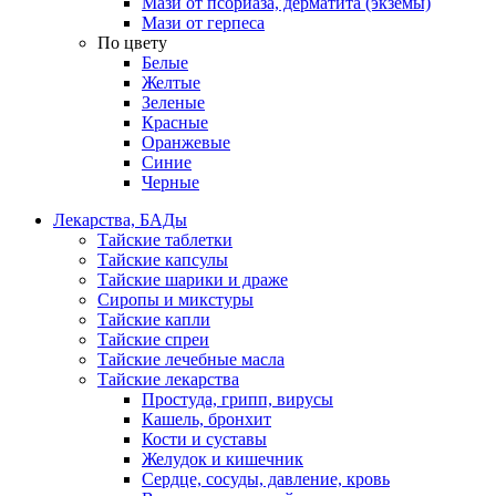
Мази от псориаза, дерматита (экземы)
Мази от герпеса
По цвету
Белые
Желтые
Зеленые
Красные
Оранжевые
Синие
Черные
Лекарства, БАДы
Тайские таблетки
Тайские капсулы
Тайские шарики и драже
Сиропы и микстуры
Тайские капли
Тайские спреи
Тайские лечебные масла
Тайские лекарства
Простуда, грипп, вирусы
Кашель, бронхит
Кости и суставы
Желудок и кишечник
Сердце, сосуды, давление, кровь