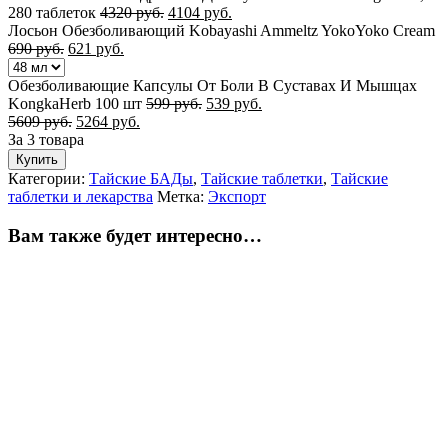
280 таблеток
4320
руб.
4104
руб.
Лосьон Обезболивающий Kobayashi Ammeltz YokoYoko Cream
690
руб.
621
руб.
Обезболивающие Капсулы От Боли В Суставах И Мышцах
KongkaHerb 100 шт
599
руб.
539
руб.
5609
руб.
5264
руб.
За 3 товара
Купить
Категории:
Тайские БАДы
,
Тайские таблетки
,
Тайские
таблетки и лекарства
Метка:
Экспорт
Вам также будет интересно…