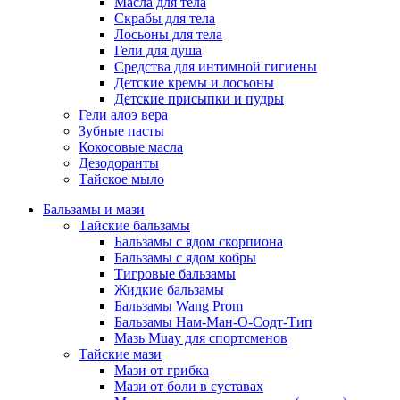
Масла для тела
Скрабы для тела
Лосьоны для тела
Гели для душа
Средства для интимной гигиены
Детские кремы и лосьоны
Детские присыпки и пудры
Гели алоэ вера
Зубные пасты
Кокосовые масла
Дезодоранты
Тайское мыло
Бальзамы и мази
Тайские бальзамы
Бальзамы с ядом скорпиона
Бальзамы с ядом кобры
Тигровые бальзамы
Жидкие бальзамы
Бальзамы Wang Prom
Бальзамы Нам-Ман-О-Содт-Тип
Мазь Muay для спортсменов
Тайские мази
Мази от грибка
Мази от боли в суставах