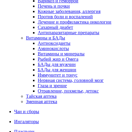
Варикоз и геморрой
Печень и почки
Кожные заболевания, аллергия
Против боли и воспалений
Лечение и профилактика онкологии
Сахарный диабет
Антипаразитарные препараты
Витамины и БАДы
Антиоксиданты
Аминокислоты
Витамины и минералы
Рыбий жир и Омега
БАДы для мужчин
БАДы для женщин
Иммунитет и тонус
Нервная система, головной мозг
Глаза и зрение
Отравление, похмелье, детокс
Тайская аптека
Змеиная аптека
Чаи и сборы
Ингаляторы
Пластыри