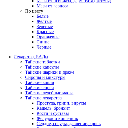
Мази от псориаза, дерматита (экземы)
Мази от герпеса
По цвету
Белые
Желтые
Зеленые
Красные
Оранжевые
Синие
Черные
Лекарства, БАДы
Тайские таблетки
Тайские капсулы
Тайские шарики и драже
Сиропы и микстуры
Тайские капли
Тайские спреи
Тайские лечебные масла
Тайские лекарства
Простуда, грипп, вирусы
Кашель, бронхит
Кости и суставы
Желудок и кишечник
Сердце, сосуды, давление, кровь