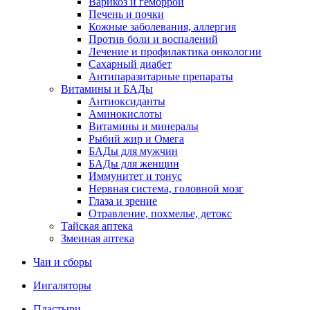
Варикоз и геморрой
Печень и почки
Кожные заболевания, аллергия
Против боли и воспалений
Лечение и профилактика онкологии
Сахарный диабет
Антипаразитарные препараты
Витамины и БАДы
Антиоксиданты
Аминокислоты
Витамины и минералы
Рыбий жир и Омега
БАДы для мужчин
БАДы для женщин
Иммунитет и тонус
Нервная система, головной мозг
Глаза и зрение
Отравление, похмелье, детокс
Тайская аптека
Змеиная аптека
Чаи и сборы
Ингаляторы
Пластыри