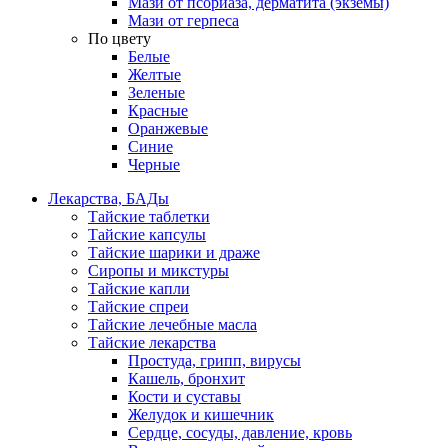
Мази от псориаза, дерматита (экземы)
Мази от герпеса
По цвету
Белые
Желтые
Зеленые
Красные
Оранжевые
Синие
Черные
Лекарства, БАДы
Тайские таблетки
Тайские капсулы
Тайские шарики и драже
Сиропы и микстуры
Тайские капли
Тайские спреи
Тайские лечебные масла
Тайские лекарства
Простуда, грипп, вирусы
Кашель, бронхит
Кости и суставы
Желудок и кишечник
Сердце, сосуды, давление, кровь