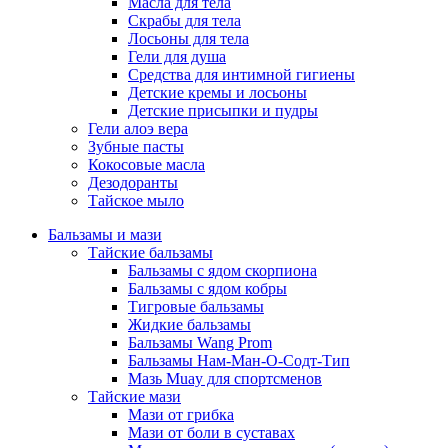
Масла для тела
Скрабы для тела
Лосьоны для тела
Гели для душа
Средства для интимной гигиены
Детские кремы и лосьоны
Детские присыпки и пудры
Гели алоэ вера
Зубные пасты
Кокосовые масла
Дезодоранты
Тайское мыло
Бальзамы и мази
Тайские бальзамы
Бальзамы с ядом скорпиона
Бальзамы с ядом кобры
Тигровые бальзамы
Жидкие бальзамы
Бальзамы Wang Prom
Бальзамы Нам-Ман-О-Содт-Тип
Мазь Muay для спортсменов
Тайские мази
Мази от грибка
Мази от боли в суставах