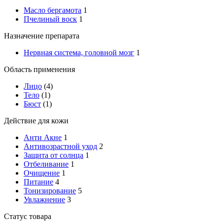
Масло бергамота
1
Пчелиный воск
1
Назначение препарата
Нервная система, головной мозг
1
Область применения
Лицо
(4)
Тело
(1)
Бюст
(1)
Действие для кожи
Анти Акне
1
Антивозрастной уход
2
Защита от солнца
1
Отбеливание
1
Очищение
1
Питание
4
Тонизирование
5
Увлажнение
3
Статус товара